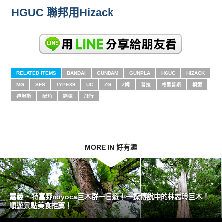
HGUC 聯邦用Hizack
RELATED ITEMS
BANDAI
GUNDAM
GUNPLA
HGUC
HIZACK
MG
SFS
TYPE89
UC
ZG
Z鋼
普拉
格里普斯
模型
迪坦斯
配角
鋼彈
飛行
MORE IN 好有趣
嘉義 ~ 特富野noyoca巨木群一日遊！一探傳說中的林志玲巨木！
順遊景點美食推薦！