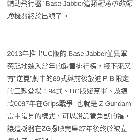
輔助飛行器” Base Jabber這類
配角中的配
角
機器終於出線了。
2013年推出UC版的 Base Jabber並異軍
突起地進入當年的銷售排行榜，接下來又
有”逆夏”劇中的89式與前後放進ＰＢ限定
的三款登場：94式、UC版殘黨軍、及這
款0087年在Grips戰爭–也就是 Z Gundam
當中常見的樣式，可以說託獨角獸的福，
讓這機器在ZG撥映完畢27年後終於被立