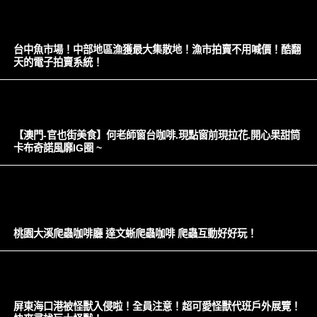
台中魚市場！中部地區漁獲最大集散地！漁市拍賣不用喊價！酷翻
天的電子拍賣系統！
【澳門-官也街美食】何老師窗台咖啡.現點窗前現拉花.開心果甜筒
卡布奇諾風靡IG圈 ~
桃園大溪爬蟲咖啡廳 達文蜥爬蟲咖啡 爬蟲互動好好玩！
屏東海口港被怪獸入侵啦！全員注意！超可愛怪獸代班戶外展覽！