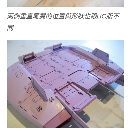
兩側垂直尾翼的位置與形狀也跟UC版不
同