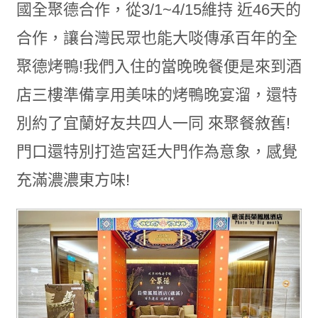
國全聚德合作，從3/1~4/15維持 近46天的
合作，讓台灣民眾也能大啖傳承百年的全
聚德烤鴨!我們入住的當晚晚餐便是來到酒
店三樓準備享用美味的烤鴨晚宴溜，還特
別約了宜蘭好友共四人一同 來聚餐敘舊!
門口還特別打造宮廷大門作為意象，感覺
充滿濃濃東方味!