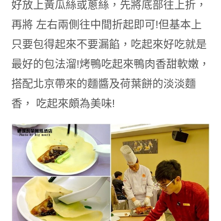
好放上黃瓜絲或蔥絲，先將底部往上折，
再將 左右兩側往中間折起即可!但基本上
只要包得起來不要漏餡，吃起來好吃就是
最好的包法溜!烤鴨吃起來鴨肉香甜軟嫩，
搭配北京帶來的麵醬及荷葉餅的淡淡麵
香， 吃起來頗為美味!