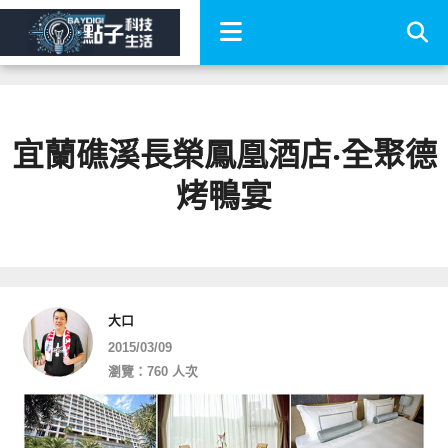
宜蘭礁溪長榮鳳凰酒店‧全聚德
烤鴨宴
大口
2015/03/09
瀏覽：760 人次