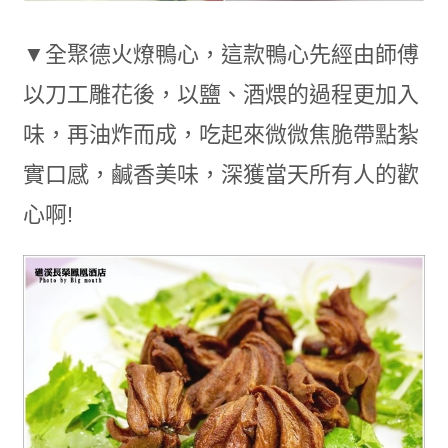
▼全聚德火燎鴨心，這款鴨心先經由師傅
以刀工雕花後，以鹽、酒煨的過程更加入
味，再油炸而成，吃起來微微焦脆帶點紮
實口感，鹹香美味，深獲當天所有人的歡
心啊!