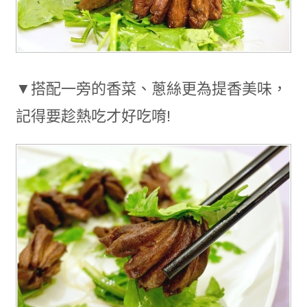
▼搭配一旁的香菜、蔥絲更為提香美味，
記得要趁熱吃才好吃唷!