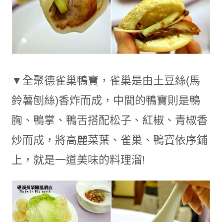
▼全聚德雀巢鴨寶，雀巢是由土豆絲(馬
鈴薯刨絲)香炸而成，中間的鴨寶則是鴨
胸、鴨掌、鴨舌搭配松子、紅椒、青椒香
炒而成，將高麗菜葉、雀巢、鴨寶依序鋪
上，就是一道美味的料理溜!