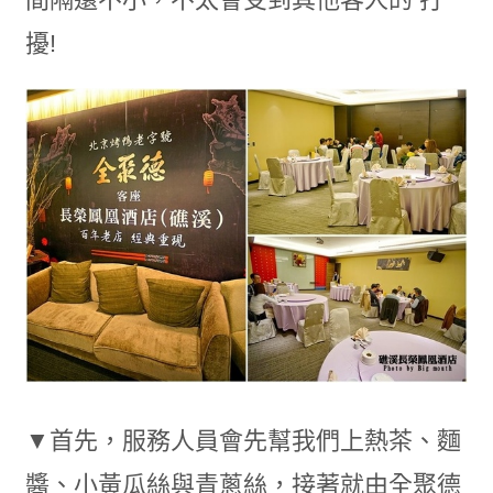
擾!
▼首先，服務人員會先幫我們上熱茶、麵
醬、小黃瓜絲與青蔥絲，接著就由全聚德