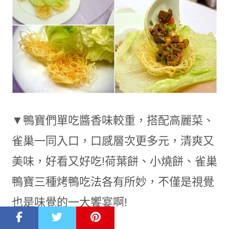
▼鴨寶們單吃醬香味較重，搭配高麗菜、
雀巢一同入口，口感層次更多元，清爽又
美味，好看又好吃!荷葉餅、小燒餅、雀巢
鴨寶三種烤鴨吃法各有所妙，不僅是視覺
也是味覺的一大饗宴啊!