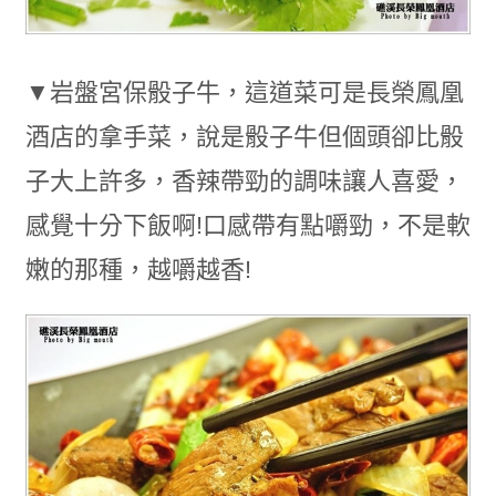
▼岩盤宮保骰子牛，這道菜可是長榮鳳凰
酒店的拿手菜，說是骰子牛但個頭卻比骰
子大上許多，香辣帶勁的調味讓人喜愛，
感覺十分下飯啊!口感帶有點嚼勁，不是軟
嫩的那種，越嚼越香!