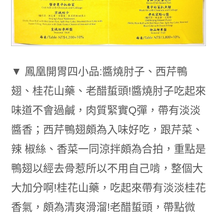
▼ 鳳凰開胃四小品:醬燒肘子、西芹鴨
翅、桂花山藥、老醋蜇頭!醬燒肘子吃起來
味道不會過鹹，肉質緊實Q彈，帶有淡淡
醬香；西芹鴨翅頗為入味好吃，跟芹菜、
辣 椒絲、香菜一同涼拌頗為合拍，重點是
鴨翅以經去骨惹所以不用自己啃，整個大
大加分啊!桂花山藥，吃起來帶有淡淡桂花
香氣，頗為清爽滑溜!老醋蜇頭，帶點微