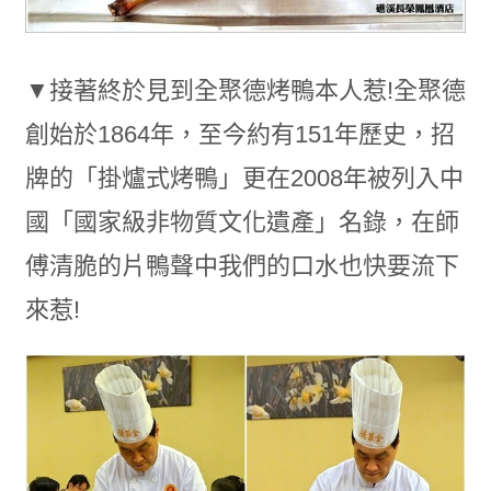
▼接著終於見到全聚德烤鴨本人惹!全聚德
創始於1864年，至今約有151年歷史，招
牌的「掛爐式烤鴨」更在2008年被列入中
國「國家級非物質文化遺產」名錄，在師
傅清脆的片鴨聲中我們的口水也快要流下
來惹!