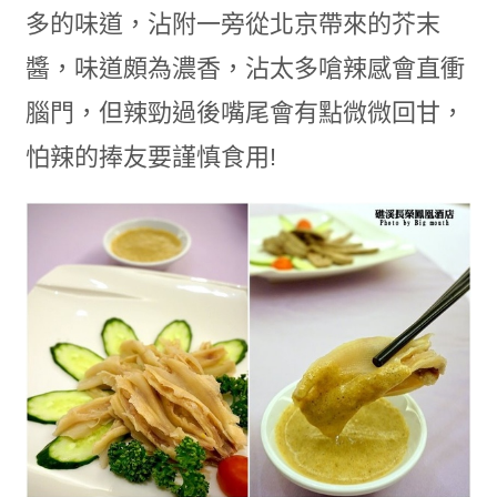
多的味道，沾附一旁從北京帶來的芥末
醬，味道頗為濃香，沾太多嗆辣感會直衝
腦門，但辣勁過後嘴尾會有點微微回甘，
怕辣的捧友要謹慎食用!