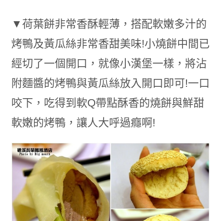
▼荷葉餅非常香酥輕薄，搭配軟嫩多汁的
烤鴨及黃瓜絲非常香甜美味!小燒餅中間已
經切了一個開口，就像小漢堡一樣，將沾
附麵醬的烤鴨與黃瓜絲放入開口即可!一口
咬下，吃得到軟Q帶點酥香的燒餅與鮮甜
軟嫩的烤鴨，讓人大呼過癮啊!