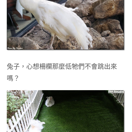
兔子，心想柵欄那麼低牠們不會跳出來
嗎？