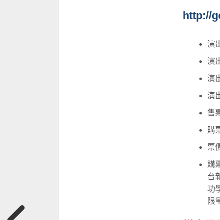
http://
演出
演出
演
演
售票
購
票價
購
台
功
限