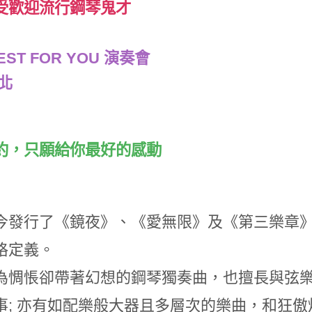
受歡迎流行鋼琴鬼才
BEST FOR YOU 演奏會
北
約，只願給你最好的感動
今發行了《鏡夜》、《愛無限》及《第三樂章》
格定義。
為惆悵卻帶著幻想的鋼琴獨奏曲，也擅長與弦
事; 亦有如配樂般大器且多層次的樂曲，和狂傲