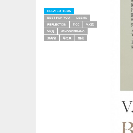
RELATED ITEMS
BEST FOR YOU
DEEMO
REFLECTION
TICC
V.K克
VK克
WINGSOFPIANO
演奏會
琴之翼
鏡夜