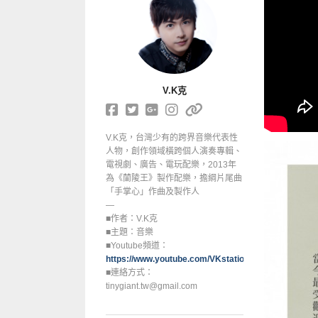
V.K克
V.K克，台灣少有的跨界音樂代表性
人物，創作領域橫跨個人演奏專輯、
電視劇、廣告、電玩配樂，2013年
為《蘭陵王》製作配樂，擔綱片尾曲
「手掌心」作曲及製作人
—
■作者：V.K克
■主題：音樂
■Youtube頻道：
https://www.youtube.com/VKstation
■連絡方式：
tinygiant.tw@gmail.com