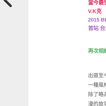
當今最
V.K克
2015 
首站 台
再次相
出道至
一種風
除了略
漫的故