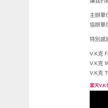
讓我們
主辦單
協辦單
特別感
V.K克 
V.K克 
V.K克 Tw
當天V.