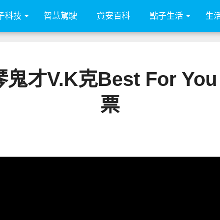
子科技
智慧駕駛
資安百科
點子生活
生
V.K克Best For You
票