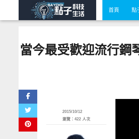
首頁
點
當今最受歡迎流行鋼琴鬼才
好藝文
2015/10/12
瀏覽：422 人次