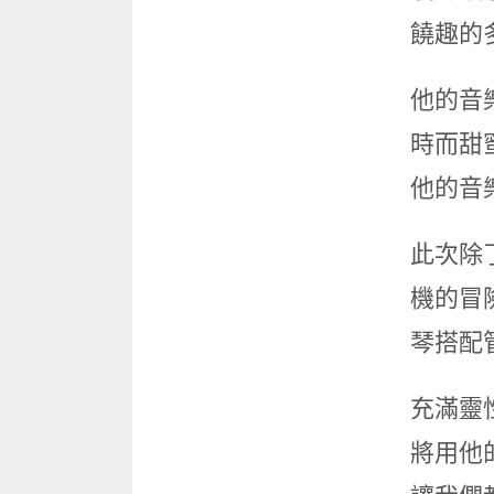
饒趣的
他的音
時而甜
他的音
此次除了
機的冒險
琴搭配
充滿靈
將用他