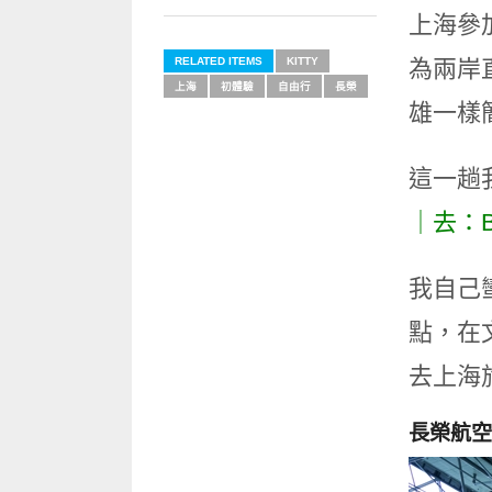
上海參
RELATED ITEMS
KITTY
為兩岸
上海
初體驗
自由行
長榮
雄一樣
這一趟
｜去：BR
我自己
點，在
去上海
長榮航空