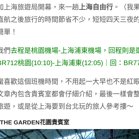
加上海旅遊局開幕，來一趟
上海自由行
。（我
直航之後旅行的時間節省不少，短短四天三夜
簡單！
我們
去程是桃園機場-上海浦東機場，回程則是
712桃園(10:10)-上海浦東(12:05)｜回：BR771
蠻喜歡這個班機時間，不用起一大早也不是紅
文章內包含貴賓室都會仔細介紹，最後一樣會
旅遊，或是從上海要到台北玩的旅人參考摟～
THE GARDEN花園貴賓室