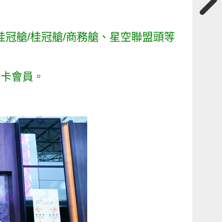
皇璽桂冠艙/桂冠艙/商務艙、星空聯盟頭等
金卡會員。