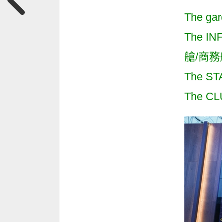
The 
The 
艙/商
The
The 