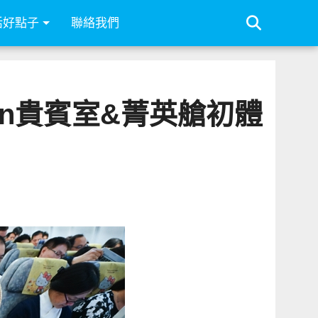
活好點子
聯絡我們
arden貴賓室&菁英艙初體