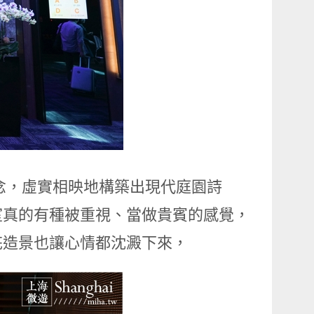
何概念，虛實相映地構築出現代庭園詩
室真的有種被重視、當做貴賓的感覺，
花造景也讓心情都沈澱下來，