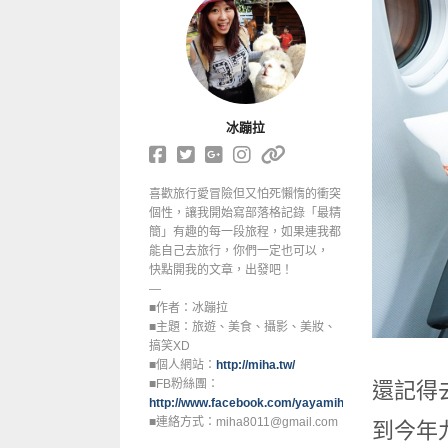
冰蹦拉
喜歡旅行愛冒險但又怕死懶惰的衝突
個性，讓我開始寫部落格記錄「最精
簡」有趣的每一段旅程，如果連我都
能自己去旅行，你們一定也可以，
快點開我的文章，出發吧！
—
■作者：冰蹦拉
■主題：旅遊、美食、攝影、美妝、
搞笑XD
■個人網站：
http://miha.tw/
■FB粉絲團：
還記得
http://www.facebook.com/yayamihaya
■連絡方式：miha8011@gmail.com
到今年