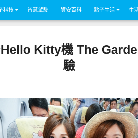
子科技
智慧駕駛
資安百科
點子生活
生
lo Kitty機 The G
驗