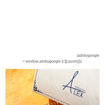
(adsbygoogle
= window.adsbygoogle || []).push({});