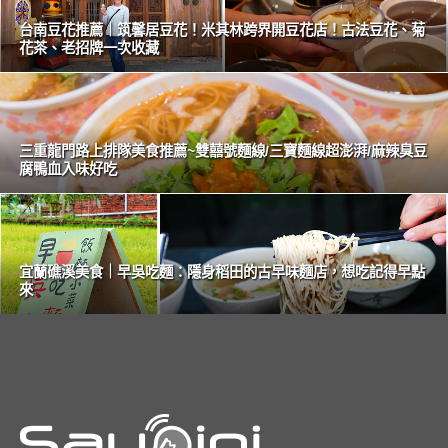
台南豆花推薦｜筑馨居豆花！米其林跨界開豆花店！古法豆花、菊
花茶、老招牌一次收藏
三重龍門路上排隊美食推薦~雙囍號麵線/三寶麵線超澎湃/麻辣臭豆
腐鴨血入味好吃
宜蘭礁溪美食｜早吳吃麵：隱身稻田的古早味麵店，想吃記得早點
來