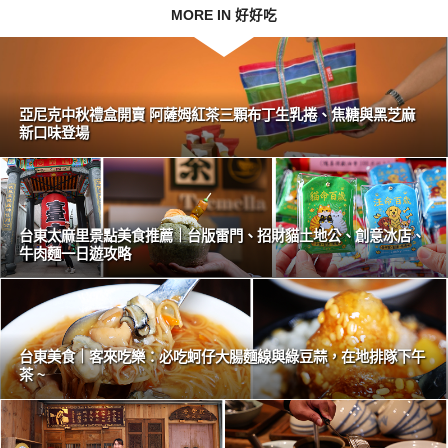
MORE IN 好好吃
亞尼克中秋禮盒開賣 阿薩姆紅茶三顆布丁生乳捲、焦糖與黑芝麻
新口味登場
台東太麻里景點美食推薦｜台版雷門、招財貓土地公、創意冰店、
牛肉麵一日遊攻略
台東美食｜客來吃樂：必吃蚵仔大腸麵線與綠豆蒜，在地排隊下午
茶 ~