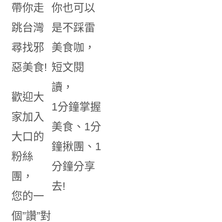
帶你走
你也可以
跳台灣
是不踩雷
尋找邪
美食咖，
惡美食!
短文閱
讀，
歡迎大
1分鐘掌握
家加入
美食、1分
大口的
鐘揪團、1
粉絲
分鐘分享
團，
去!
您的一
個”讚”對