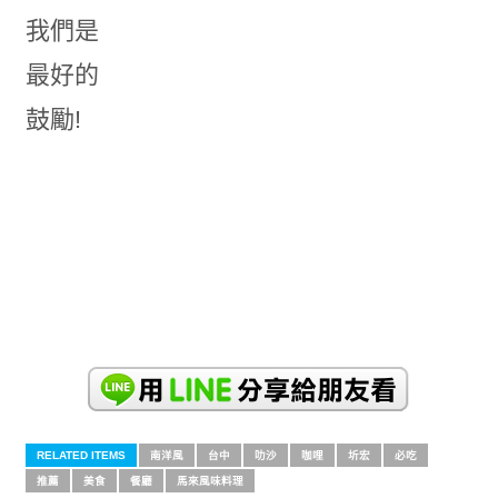
我們是
最好的
鼓勵!
RELATED ITEMS
南洋風
台中
叻沙
咖哩
圻宏
必吃
推薦
美食
餐廳
馬來風味料理