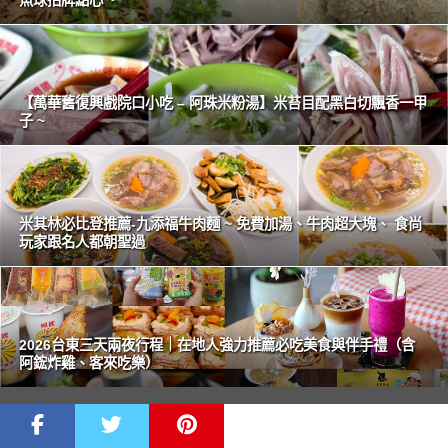
魚球招牌點心 ~
【萬華舊復興戲院口小吃 – 阿珠米粉湯】米苔目配黑白切飄香一甲
子 ~
米其林必比登推薦-九添福牛肉麵 ~ 免費加湯、牛肉超大塊、 食尚
玩家跟名人都朝聖過
2026台東三天兩夜行程｜在地人強力推薦必吃美食與伴手禮（含
阿鋐炸雞、客來吃樂）