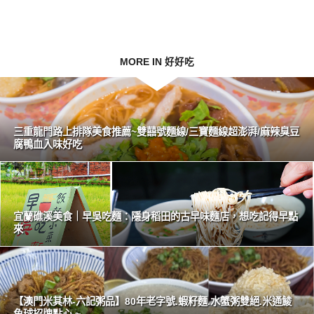
MORE IN 好好吃
三重龍門路上排隊美食推薦~雙囍號麵線/三寶麵線超澎湃/麻辣臭豆
腐鴨血入味好吃
宜蘭礁溪美食｜早吳吃麵：隱身稻田的古早味麵店，想吃記得早點
來
【澳門米其林-六記粥品】80年老字號.蝦籽麵.水蟹粥雙絕.米通鯪