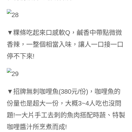
▼粿條吃起來口感軟Q，鹹香中帶點微微
香辣，一整個相當入味，讓人一口接一口
停不下來!
▼招牌無刺咖哩魚(380元/份)，咖哩魚的
份量也是超大一份，大概3~4人吃也沒問
題!一大片手工去刺的魚肉搭配時蔬、特製
咖哩醬汁所烹煮而成!