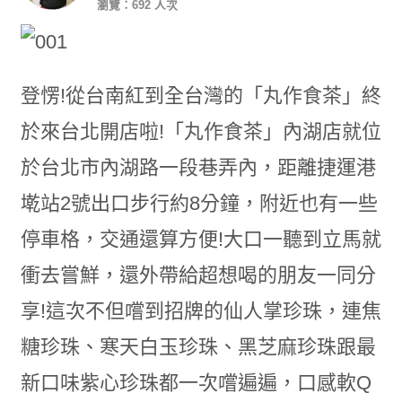
瀏覽：692 人次
登愣!從台南紅到全台灣的「丸作食茶」終
於來台北開店啦!「丸作食茶」內湖店就位
於台北市內湖路一段巷弄內，距離捷運港
墘站2號出口步行約8分鐘，附近也有一些
停車格，交通還算方便!大口一聽到立馬就
衝去嘗鮮，還外帶給超想喝的朋友一同分
享!這次不但嚐到招牌的仙人掌珍珠，連焦
糖珍珠、寒天白玉珍珠、黑芝麻珍珠跟最
新口味紫心珍珠都一次嚐遍遍，口感軟Q