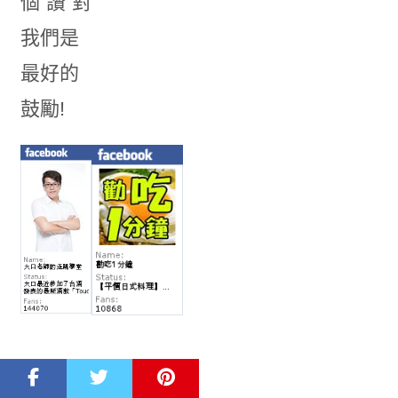
個”讚”對
我們是
最好的
鼓勵!