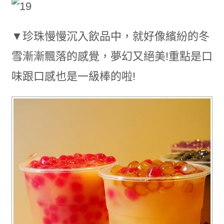
▼珍珠慢慢沉入飲品中，就好像繽紛的冬
雪漸漸飄落的感覺，夢幻又絕美!重點是口
味跟口感也是一級棒的啦!