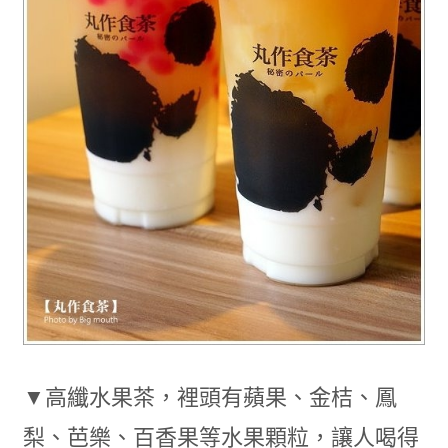
▼高纖水果茶，裡頭有蘋果、金桔、鳳
梨、芭樂、百香果等水果顆粒，讓人喝得