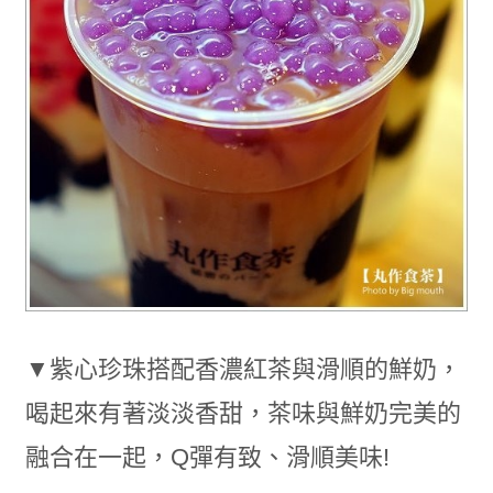
▼紫心珍珠搭配香濃紅茶與滑順的鮮奶，
喝起來有著淡淡香甜，茶味與鮮奶完美的
融合在一起，Q彈有致、滑順美味!