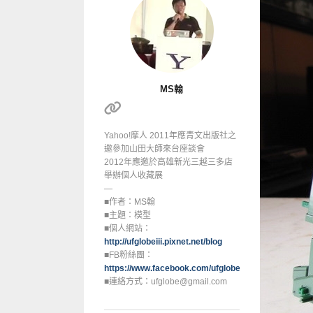
MS翰
Yahoo!摩人 2011年應青文出版社之
邀參加山田大師來台座談會
2012年應邀於高雄新光三越三多店
舉辦個人收藏展
—
■作者：MS翰
■主題：模型
■個人網站：
http://ufglobeiii.pixnet.net/blog
■FB粉絲團：
https://www.facebook.com/ufglobe
■連絡方式：ufglobe@gmail.com