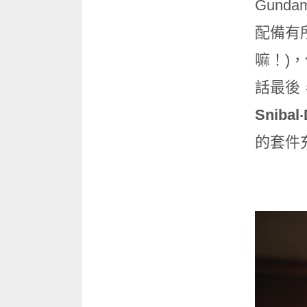
Gun
配備有
嘛！)
話最後
Snibal‧
的套件