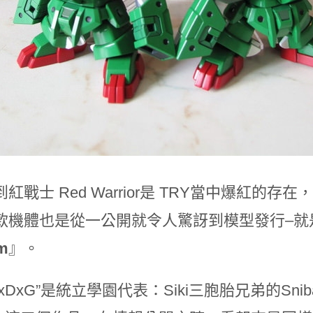
紅戰士 Red Warrior是 TRY當中爆紅
款機體也是從一公開就令人驚訝到模型發行–就
m
』。
xDxG”是統立學園代表：Siki三胞胎兄弟的Snibal、D