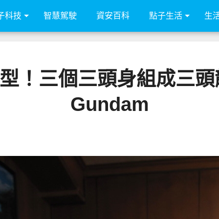
子科技
智慧駕駛
資安百科
點子生活
生
！三個三頭身組成三頭龍？
Gundam