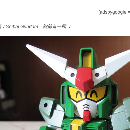
(adsbygoogle = 
Snibal Gundam，胸前有一個 １