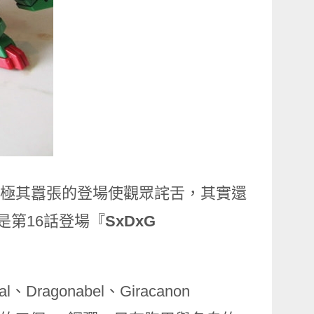
的存在，極其囂張的登場使觀眾詫舌，其實還
是第16話登場『
SxDxG
ragonabel、Giracanon