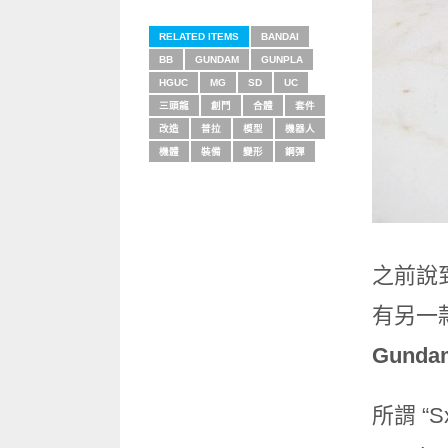
RELATED ITEMS
BANDAI
BB
GUNDAM
GUNPLA
HGUC
MG
SD
UC
三頭龍
創鬥
合體
套件
改造
普拉
模型
機器人
機體
裝備
變形
鋼彈
之前說到
有另一
Gunda
所謂 “S