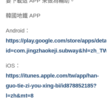
要下載這 APP 來做為輔助。
韓國地鐵 APP
Android：
https://play.google.com/store/apps/detail
id=com.jingzhaokeji.subway&hl=zh_TW
iOS：
https://itunes.apple.com/tw/app/han-
guo-tie-zi-you-xing-bi/id878852185?
l=zh&mt=8