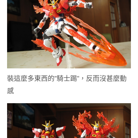
裝這麼多東西的”騎士踢”，反而沒甚麼動
感