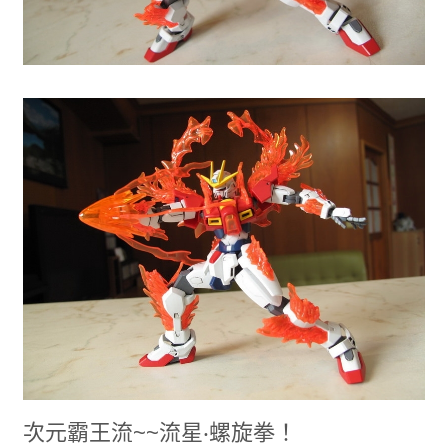
次元霸王流~~流星‧螺旋拳！