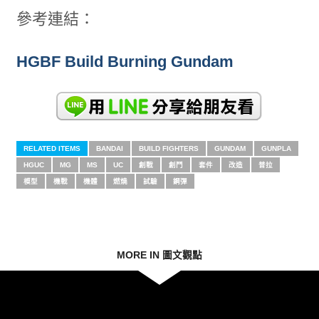
參考連結：
HGBF Build Burning Gundam
RELATED ITEMS
BANDAI
BUILD FIGHTERS
GUNDAM
GUNPLA
HGUC
MG
MS
UC
創戰
創鬥
套件
改造
普拉
模型
機戰
機體
燃燒
試驗
鋼彈
MORE IN 圖文觀點