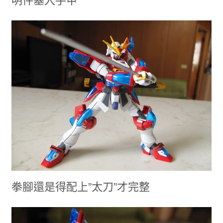
明件塞入手甲
拳腳還是得配上”太刀”才完整