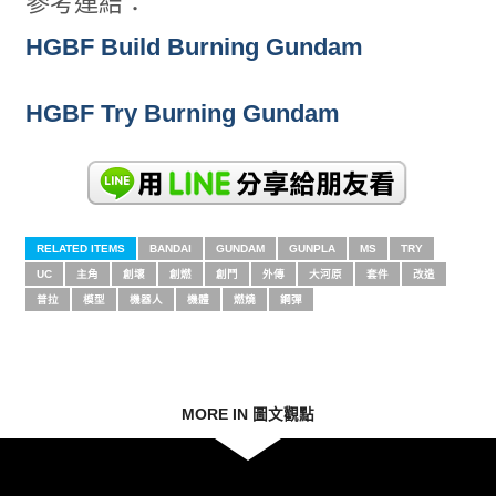
參考連結：
HGBF Build Burning Gundam
HGBF Try Burning Gundam
RELATED ITEMS
BANDAI
GUNDAM
GUNPLA
MS
TRY
UC
主角
創壞
創燃
創鬥
外傳
大河原
套件
改造
普拉
模型
機器人
機體
燃燒
鋼彈
MORE IN 圖文觀點