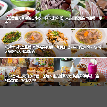
【萬華舊復興戲院口小吃 – 阿珠米粉湯】米苔目配黑白切飄香一甲
子 ~
米其林必比登推薦-九添福牛肉麵 ~ 免費加湯、牛肉超大塊、 食尚
玩家跟名人都朝聖過
2026台東三天兩夜行程｜在地人強力推薦必吃美食與伴手禮（含
阿鋐炸雞、客來吃樂）