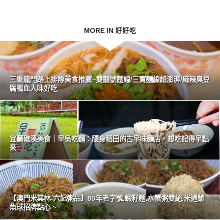
MORE IN 好好吃
三重龍門路上排隊美食推薦~雙囍號麵線/三寶麵線超澎湃/麻辣臭豆
腐鴨血入味好吃
宜蘭礁溪美食｜早吳吃麵：隱身稻田的古早味麵店，想吃記得早點
來
【澳門米其林-六記粥品】80年老字號.蝦籽麵.水蟹粥雙絕.米通鯪
魚球招牌點心 ~