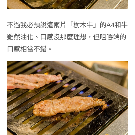
不過我必預說這兩片「栃木牛」的A4和牛
雖然油化、口感沒那麼理想，但咀嚼端的
口感相當不錯。