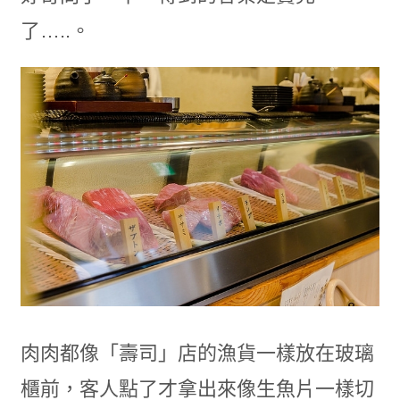
了…..。
肉肉都像「壽司」店的漁貨一樣放在玻璃
櫃前，客人點了才拿出來像生魚片一樣切