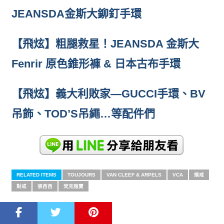
JEANSDA金斯大鉚釘手環
【飛炫】粗腿救星！JEANSDA 金斯大
Fenrir 原色錐形褲 & 日本古布手環
【飛炫】義大利敗家—GUCCI手環、BV
吊飾、TOD’S吊繩…等配件們
RELATED ITEMS
TOUJOURS
VAN CLEEF & ARPELS
VCA
婚戒
對戒
張西西
梵克雅寶