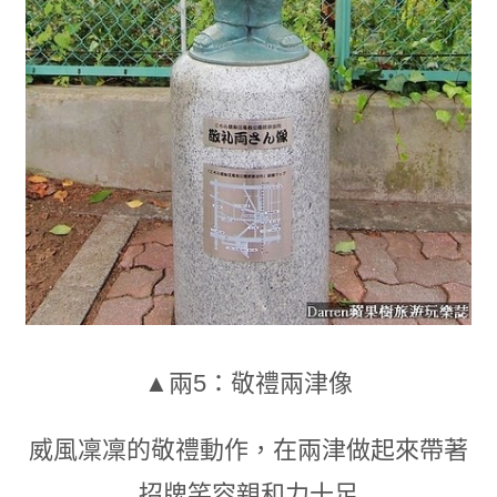
▲兩5：敬禮兩津像
威風凜凜的敬禮動作
，
在兩津做起來帶著
招牌笑容親和力十足