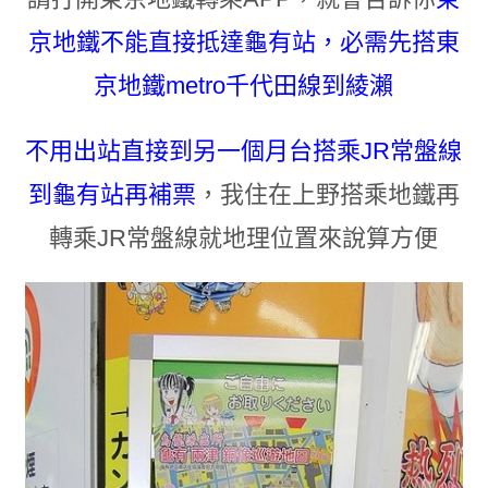
京地鐵不能直接抵達龜有站
，
必需先搭東
京地鐵metro千代田線到綾瀨
不用出站直接到另一個月台搭乘
JR常盤線
到龜有站再補票
，
我住在上野搭乘地鐵再
轉乘JR常盤線就地理位置來說算方便