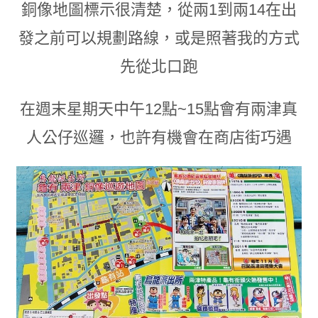
銅像地圖標示很清楚
，
從兩1到兩14在出
發之前可以規劃路線
，
或是照著我的方式
先從北口跑
在週末星期天中午12點~15點會有兩津真
人公仔巡邏
，
也許有機會在商店街巧遇