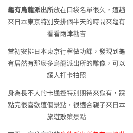
龜有烏龍派出所
放在口袋名單很久
，
這趟
來日本東京特別安排個半天的時間來龜有
看看兩津勘吉
當初安排日本東京行程做功課
，
發現到龜
有居然有那麼多烏龍派出所的雕像
，
可以
讓人打卡拍照
身為長不大的卡通控特別期待來龜有
，
踩
點完很喜歡這個景點
，很適合親子來日本
旅遊散策景點