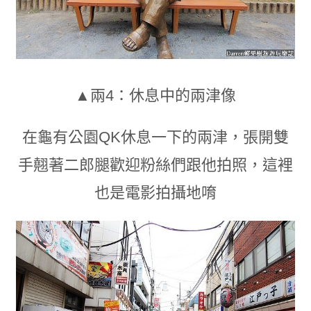
▲兩4：休息中的兩津像
在龜有公園QK休息一下的兩津
，
張開雙
手翹著二郎腿歡迎粉絲們跟他拍照
，這裡
也是
電影拍攝地唷