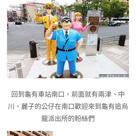
回到龜有車站南口
，
前面就有兩津
、
中
川
、
麗子的公仔在南口歡迎來到龜有追烏
龍派出所的粉絲們