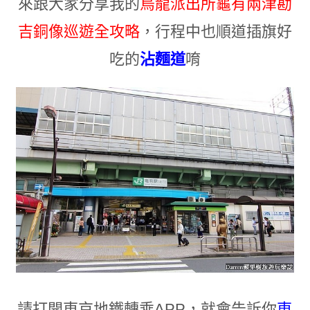
來跟大家分享我的
烏龍派出所龜有兩津勘
吉銅像巡遊全攻略
，行程中
也順道插旗好
吃的
沾麵道
唷
請打開東京地鐵轉乘APP
，
就會告訴你
東