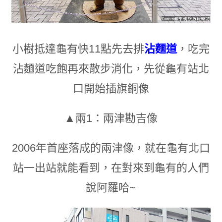
小樹抵達龜有快11點先去排
沾麵道
，吃完
沾麵道吃飽再來散步消化
，
先從龜有站北
口開始插旗銅像
▲兩1：
兩津勘吉像
2006年首座落成的兩津像
，
就在龜有北口
站一出站就能看到
，
在對來到龜有的人們
說阿羅哈~