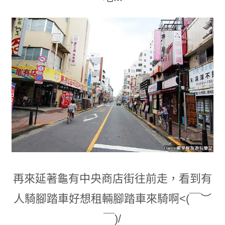
再來延著龜有中央商店街往前走
，
看到有
人騎腳踏車好想租輛腳踏車來騎啊
<(￣︶
￣)/