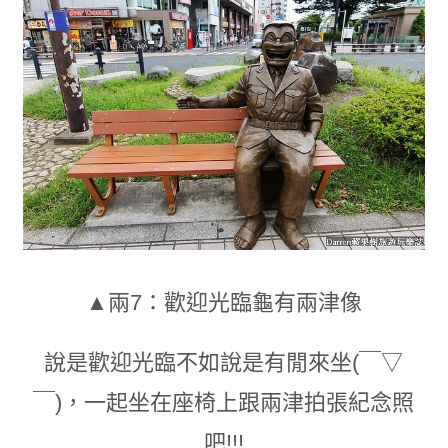
▲兩7：歡迎光臨龜有兩津像
說是歡迎光臨不如說是有閒來坐
(￣▽
￣)
，
一起坐在座椅上跟兩津拍張紀念照
吧!!!