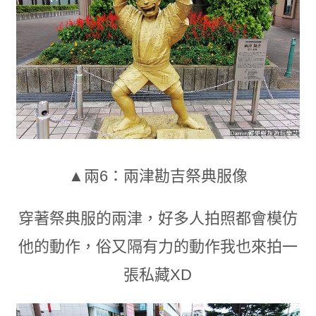
▲兩6：兩津勘吉祭典服像
穿著祭典服的兩津
，
好多人拍照都會模仿
他的動作
，
俗又隔有力的動作我也來拍一
張私藏XD