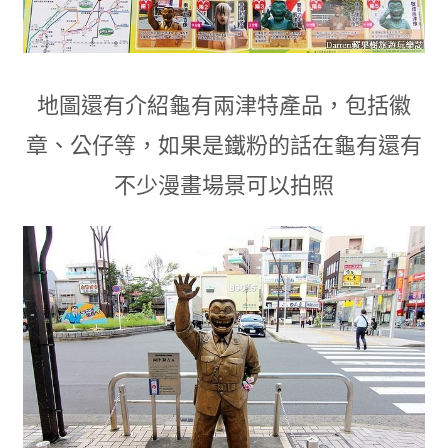
地圖還有介紹龜有兩津特產品
，
包括徽
章
、
公仔等
，
如果是鐵粉的話在龜有還有
不少漫畫場景可以拍照