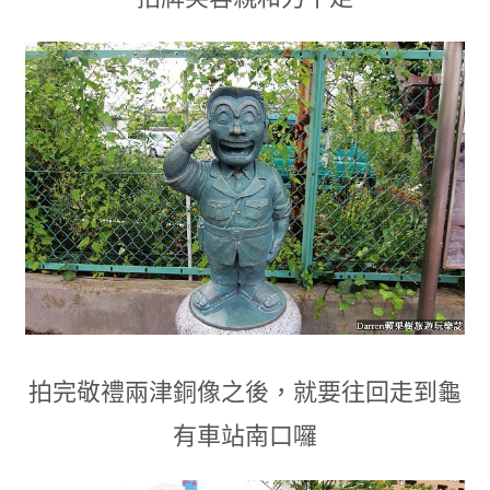
拍完敬禮兩津銅像之後
，
就要往回走到龜
有車站南口囉