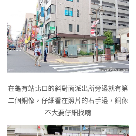
在龜有站北口的斜對面派出所旁邊就有第
二個銅像
，仔細看在
照片的右手邊
，
銅像
不大要仔細找唷