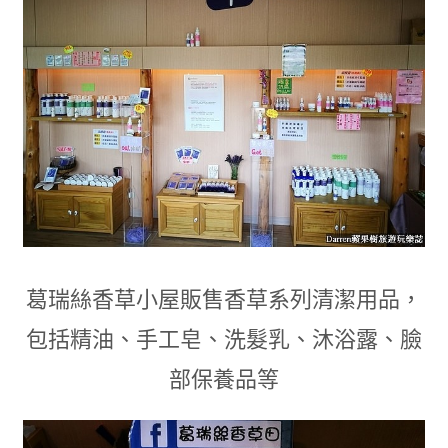
葛瑞絲香草小屋販售香草系列清潔用品
，
包括精油
、
手工皂
、
洗髮乳
、
沐浴露
、
臉
部保養品等