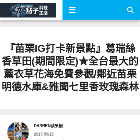
『苗栗IG打卡新景點』葛瑞絲
香草田(期間限定)★全台最大的
薰衣草花海免費參觀/鄰近苗栗
明德水庫&雅聞七里香玫瑰森林
DARREN蘋果樹
2017/05/15