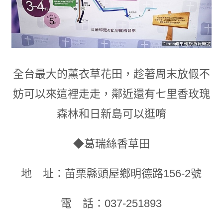
全台最大的薰衣草花田
，
趁著周末放假不
妨可以來這裡走走
，
鄰近還有七里香玫瑰
森林和日新島可以逛唷
◆葛瑞絲香草田
地 址：苗栗縣頭屋鄉明德路156-2號
電 話：037-251893