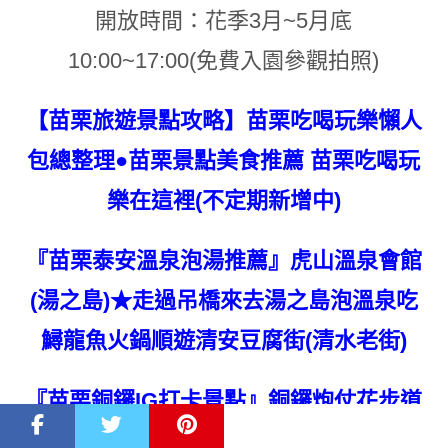
開放時間：花季3月~5月底
10:00~17:00(免費入園參觀拍照)
【苗栗旅遊景點攻略】苗栗吃喝玩樂懶人
包總整理●苗栗景點美食推薦 苗栗吃喝玩
樂在這裡(不定期新增中)
『苗栗泰安溫泉泡湯推薦』虎山溫泉會館
(湯之島)★走過吊橋來去湯之島泡溫泉吃
鱘龍魚火鍋順遊清安豆腐街(清水老街)
『苗栗銅鑼IG打卡景點』銅鑼炮仗花步道
★銅鑼環保公園春季期間限定炮仗花牆/黃