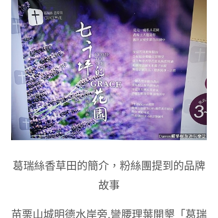
葛瑞絲香草田的簡介
，
粉絲團提到的品牌
故事
苗栗山城明德水岸旁,彎腰理葉開墾「葛瑞