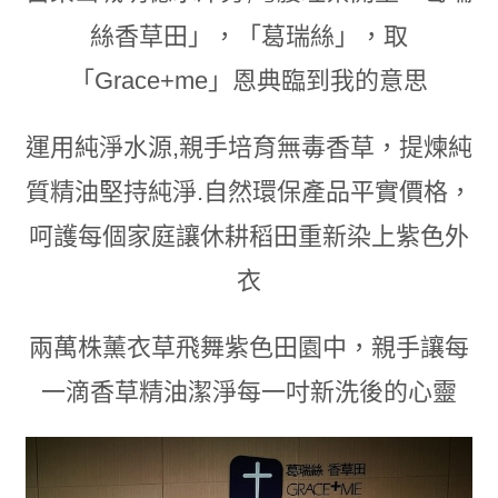
絲香草田」
，
「葛瑞絲」，取
「Grace+me」恩典臨到我的意思
運用純淨水源,親手培育無毒香草
，
提煉純
質精油堅持純淨.自然環保產品平實價格
，
呵護每個家庭讓休耕稻田重新染上紫色外
衣
兩萬株薰衣草飛舞紫色田園中
，
親手讓每
一滴香草精油潔淨每一吋新洗後的心靈