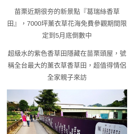
苗栗近期很夯的新景點『葛瑞絲香草
田』
，
7000坪薰衣草花海免費參觀期間限
定到5月底倒數中
超級水的紫色香草田隱藏在苗栗頭屋
，號
稱全台最大的薰衣草香草田
，
超值得情侶
全家親子來訪