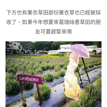
下方也有薰衣草田部份薰衣草也已經被採
收了
，
如果今年想要來葛瑞絲香草田的朋
友可要趕緊來唷