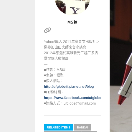
MS翰
Yahoo!摩人 2011年應青文出版社之
邀參加山田大師來台座談會
2012年應邀於高雄新光三越三多店
舉辦個人收藏展
—
■作者：MS翰
■主題：模型
■個人網站：
http://ufglobeiii.pixnet.net/blog
■FB粉絲團：
https://www.facebook.com/ufglobe
■連絡方式：ufglobe@gmail.com
RELATED ITEMS
BANDAI