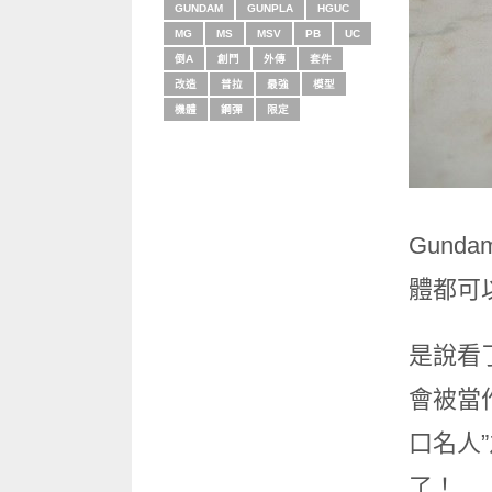
GUNDAM
GUNPLA
HGUC
MG
MS
MSV
PB
UC
倒A
創鬥
外傳
套件
改造
普拉
最強
模型
機體
鋼彈
限定
Gund
體都可
是說看了
會被當
口名人
了！