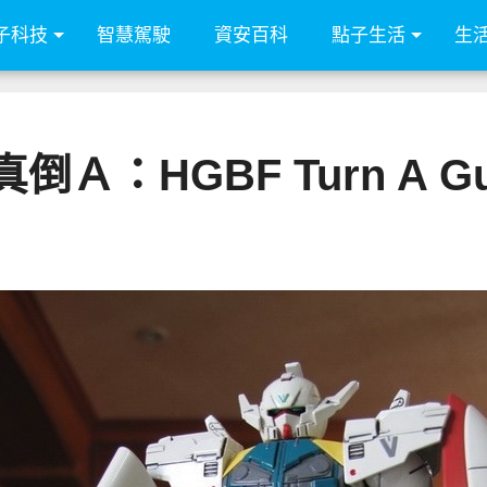
子科技
智慧駕駛
資安百科
點子生活
生
Ａ：HGBF Turn A Gun