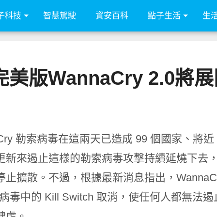
子科技
智慧駕駛
資安百科
點子生活
生
美版WannaCry 2.0
aCry 勒索病毒在這兩天已造成 99 個國家、將
新來遏止這樣的勒索病毒攻擊持續延燒下去，同時也有
止擴散。不過，根據最新消息指出，WannaCry
將病毒中的 Kill Switch 取消，使任何人
肆虐。