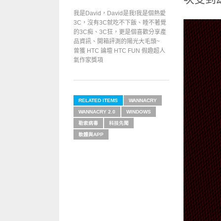
我是David，David是我!我是個熱愛
3C，沒有3C就吃不下飯、睡不著覺
的3C痴、3C狂，更是個喜歡分享產
品資訊、開箱評測的陽光大毛頭~
曾獲 HTC 論壇 HTC FUN 假趣超人
氣作家獎項
RELATED ITEMS
WANNACRY
WANNACRY 2.0
WINDOWS
勒索病毒
科技先聞
軟體與APP