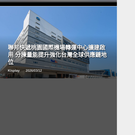
READ
MORE
聯邦快遞桃園國際機場轉運中心擴建啟
用 分揀量能提升強化台灣全球供應鏈地
位
Kisplay
2026/03/12