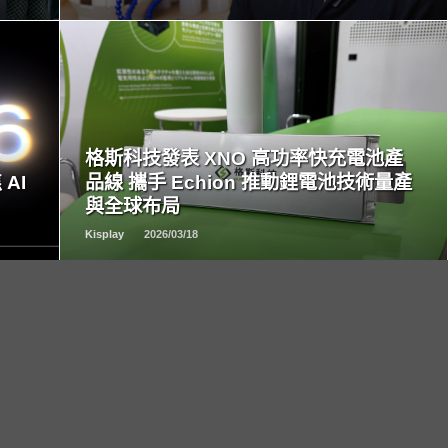
READ
MORE
格斯科技發表 XNO 高功率快充電池產
 AI
品線 攜手 Echion 推動鋰電池技術量產
與全球布局
Kisplay
2026/03/18