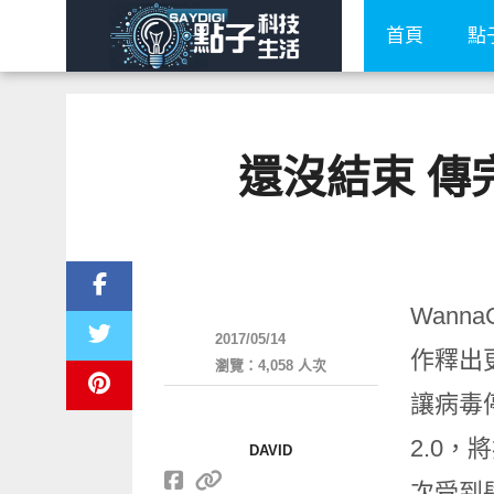
首頁
點
還沒結束 傳完
科技速報
Wann
2017/05/14
作釋出更
瀏覽：4,058 人次
讓病毒停
2.0，
DAVID
次受到