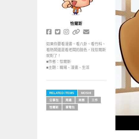
恰爾斯
如果你要看漫畫、看八卦、看竹科、
看熱鬧還是看老闆的臉色，找恰爾斯
就對了！
■作者：恰爾斯
■主題：職場、漫畫、生活
RELATED ITEMS
MOSHI
公事包
周邊
商務
工作
恰爾斯
筆電包