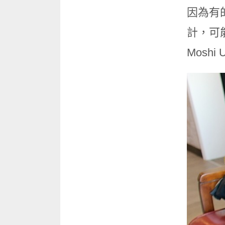
因為有
計，可
Mosh