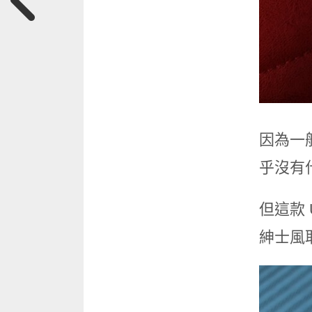
因為一
乎沒有
但這款 
紳士風