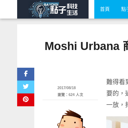
首頁
點
Moshi Urb
周邊配件
難得看到
2017/08/18
要的，
瀏覽：624 人次
一放，