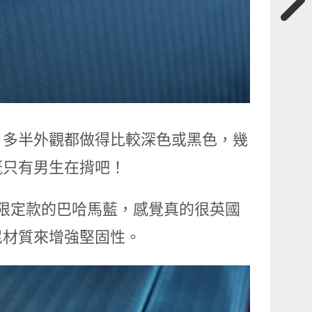
，多半外觀都做得比較深色或黑色，幾
概只有男生在揹吧！
 春夏限定款的巴哈⾺藍，感覺真的很英國
尼材質來增強堅固性。