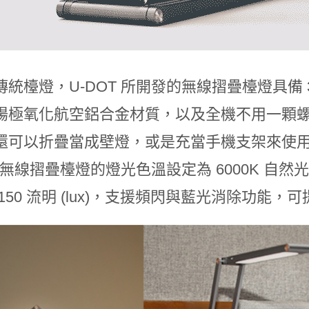
傳統檯燈，U-DOT 所開發的無線摺疊檯燈具備 
陽極氧化航空鋁合金材質，以及全機不用一顆
還可以折疊當成壁燈，或是充當手機支架來使
T 無線摺疊檯燈的燈光色溫設定為 6000K 自然光，
150 流明 (lux)，支援頻閃與藍光消除功能