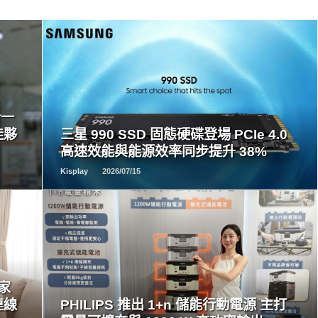
READ
MORE
合一
佳夥
三星 990 SSD 固態硬碟登場 PCIe 4.0
高速效能與能源效率同步提升 38%
Kisplay
2026/07/15
READ
MORE
居家
連線
PHILIPS 推出 1+n 儲能行動電源 主打