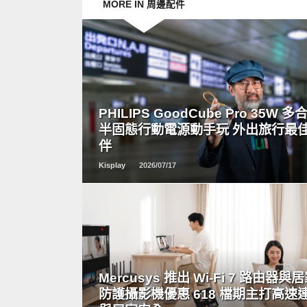
MORE IN 周邊配件
READ
MORE
PHILIPS GoodCube Pro 35W 多
半固態行動電源動手玩 外出旅行最
伴
Kisplay
2026/07/17
READ
MORE
Mercusys 推出 Wi-Fi 7 路由器與
防護攝影機優惠 618 檔期主打高速