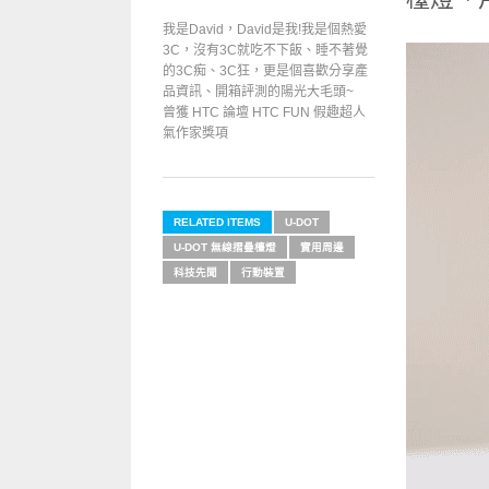
我是David，David是我!我是個熱愛
3C，沒有3C就吃不下飯、睡不著覺
的3C痴、3C狂，更是個喜歡分享產
品資訊、開箱評測的陽光大毛頭~
曾獲 HTC 論壇 HTC FUN 假趣超人
氣作家獎項
RELATED ITEMS
U-DOT
U-DOT 無線摺疊檯燈
實用周邊
科技先聞
行動裝置