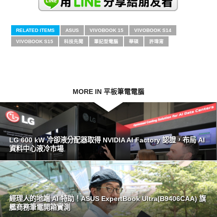
RELATED ITEMS
ASUS
VIVOBOOK 15
VIVOBOOK S14
VIVOBOOK S15
科技先聞
筆記型電腦
華碩
許瑋甯
MORE IN 平板筆電電腦
LG 600 kW 冷卻液分配器取得 NVIDIA AI Factory 認證，布局 AI
資料中心液冷市場
經理人的地端 AI 特助！ASUS ExpertBook Ultra(B9406CAA) 旗
艦商務筆電開箱實測