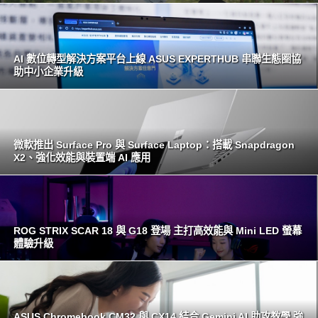
AI 數位轉型解決方案平台上線 ASUS EXPERTHUB 串聯生態圈協
助中小企業升級
微軟推出 Surface Pro 與 Surface Laptop：搭載 Snapdragon
X2、強化效能與裝置端 AI 應用
ROG STRIX SCAR 18 與 G18 登場 主打高效能與 Mini LED 螢幕
體驗升級
ASUS Chromebook CM32 與 CX14 結合 Gemini AI 助攻教學 強