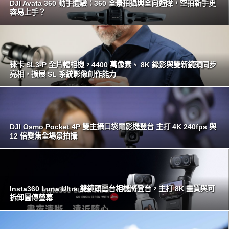
DJI Avata 360 動手體驗：360 全景拍攝與全向避障，空拍新手更
容易上手？
徠卡 SL3-P 全片幅相機，4400 萬像素、 8K 錄影與雙新鏡頭同步
亮相，擴展 SL 系統影像創作能力
DJI Osmo Pocket 4P 雙主攝口袋電影機登台 主打 4K 240fps 與
12 倍變焦全場景拍攝
Insta360 Luna Ultra 雙鏡頭雲台相機將登台，主打 8K 畫質與可
拆卸圖傳螢幕