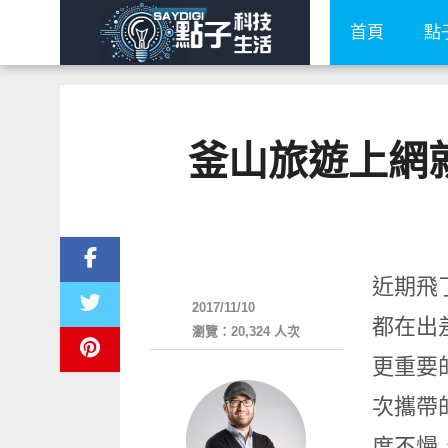
首頁
點
釜山旅遊上網就靠
好好玩
近期飛
2017/11/10
都在出
瀏覽：20,324 人次
更重要
次攜帶的
度不慢