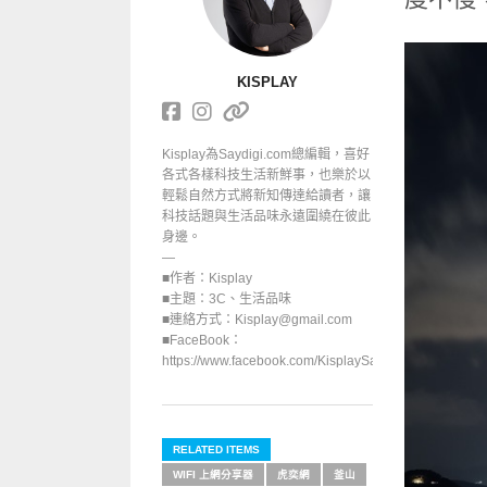
KISPLAY
Kisplay為Saydigi.com總編輯，喜好
各式各樣科技生活新鮮事，也樂於以
輕鬆自然方式將新知傳達給讀者，讓
科技話題與生活品味永遠圍繞在彼此
身邊。
—
■作者：Kisplay
■主題：3C、生活品味
■連絡方式：Kisplay@gmail.com
■FaceBook：
https://www.facebook.com/KisplaySayGoodbuy/
RELATED ITEMS
WIFI 上網分享器
虎奕網
釜山