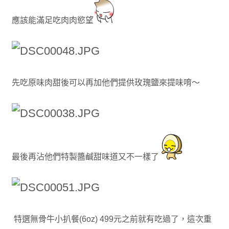
應該能滿足吃肉肉慾望
先吃原味肉甜後可以再加他們提供玫瑰鹽來提味唷～
最後再沾他們特製醬鹹甜味道又不一樣了
特選無骨牛小扒餐(6oz) 499元之前就有吃過了，這次重