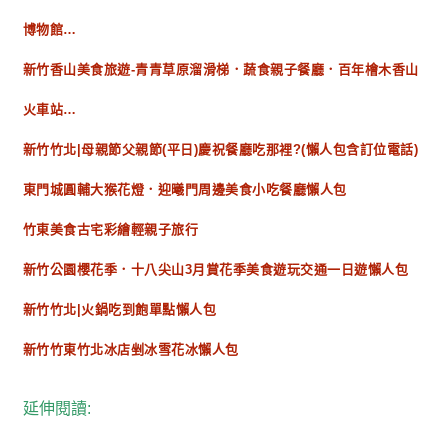
博物館…
新竹香山美食旅遊-青青草原溜滑梯．蔬食親子餐廳．百年檜木香山
火車站…
新竹竹北|母親節父親節(平日)慶祝餐廳吃那裡?(懶人包含訂位電話)
東門城圓輔大猴花燈．迎曦門周邊美食小吃餐廳懶人包
竹東美食古宅彩繪輕親子旅行
新竹公園櫻花季．十八尖山3月賞花季美食遊玩交通一日遊懶人包
新竹竹北|火鍋吃到飽單點懶人包
新竹竹東竹北冰店剉冰雪花冰懶人包
延伸閱讀: