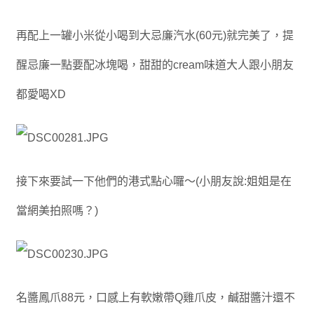
再配上一罐小米從小喝到大忌廉汽水(60元)就完美了，提
醒忌廉一點要配冰塊喝，甜甜的cream味道大人跟小朋友
都愛喝XD
接下來要試一下他們的港式點心囉～(小朋友說:姐姐是在
當網美拍照嗎？)
名醬鳳爪88元，口感上有軟嫩帶Q雞爪皮，鹹甜醬汁還不