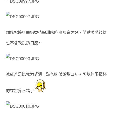
麵條配醬料胡椒香帶點甜味吃風味會更好，帶點嚼勁麵條
也不會軟趴趴口感～
冰紅茶是比較港式濃一點茶味帶微甜口味，可以無限續杯
的來說算不錯了