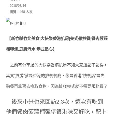
2018/03/14
瀏覽：468 人次
【新竹縣竹北美食|大快樂香港扒房|美式雜扒餐|餐肉菠蘿
榴彈堡.忌廉汽水.港式點心】
之前有分享過的大快樂香港扒房不知大家還記不記得，
其實”扒房”就是香港的排餐餐廳，像是香港”快餐店”是先
點餐再拿票去換取食物，因為這樣模式就不需要服務費了
後來小米也來回訪2,3次，這次有吃到
他們餐肉菠蘿榴彈堡很港味又好吃，配上