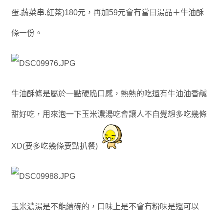
蛋.蔬菜串.紅茶)180元，再加59元會有當日湯品＋牛油酥
條一份。
牛油酥條是屬於一點硬脆口感，熱熱的吃還有牛油油香鹹
甜好吃，用來泡一下玉米濃湯吃會讓人不自覺想多吃幾條
XD(要多吃幾條要點扒餐)
玉米濃湯是不能續碗的，口味上是不會有粉味是還可以