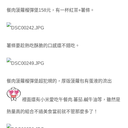
餐肉菠蘿榴彈堡158元，有一杯紅茶+薯條。
薯條要趁熱吃酥脆的口感還不錯吃。
餐肉菠蘿榴彈堡超犯規的，厚版菠蘿包有蛋液的流出
裡面還有小米愛吃午餐肉.蕃茄.鹹牛油等，雖然是
熱量高的組合不過美食當前就不管那麼多了！