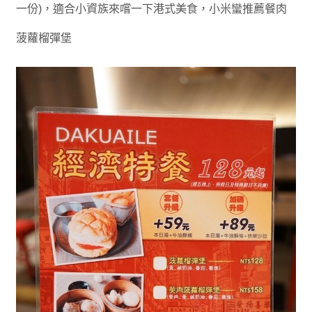
一份)，適合小資族來嚐一下港式美食，小米蠻推薦
餐肉
菠蘿榴彈堡