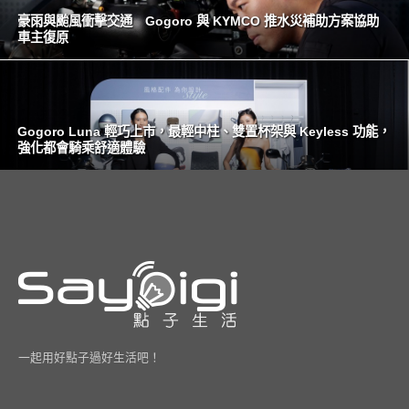
豪雨與颱風衝擊交通 Gogoro 與 KYMCO 推水災補助方案協助
車主復原
Gogoro Luna 輕巧上市，最輕中柱、雙置杯架與 Keyless 功能，
強化都會騎乘舒適體驗
一起用好點子過好生活吧！