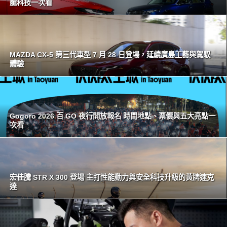
艙科技一次看
MAZDA CX-5 第三代車型 7 月 28 日登場，延續廣島工藝與駕馭
體驗
Gogoro 2026 百 GO 夜行開放報名 時間地點、票價與五大亮點一
次看
宏佳騰 STR X 300 登場 主打性能動力與安全科技升級的黃牌速克
達