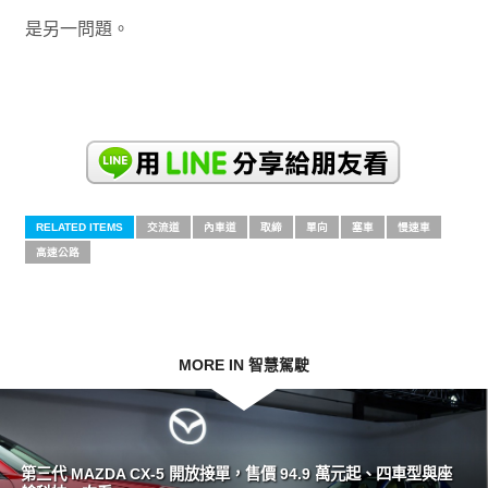
是另一問題。
RELATED ITEMS
交流道
內車道
取締
單向
塞車
慢速車
高速公路
MORE IN 智慧駕駛
第三代 MAZDA CX-5 開放接單，售價 94.9 萬元起、四車型與座