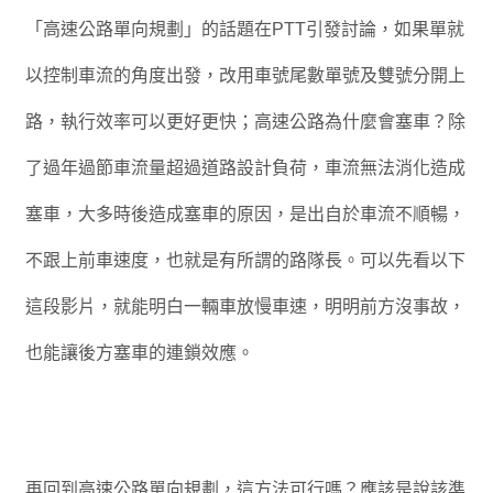
「
高速公路單向規劃
」的話題
在
PTT
引發討論，如果單就
以控制車流的角度出發，改用車號尾數單號及雙號分開上
路，執行效率可以更好更快
；
高速公路為什麼會塞車？除
了過年過節車流量超過道路設計負荷，車流無法消化造成
塞車，大多時後造成塞車的原因，是出自於車流不順暢，
不跟上前車速度，也就是有所謂的路隊長。可以先看以下
這段影片，就能明白一輛車放慢車速，明明前方沒事故，
也能讓後方塞車的連鎖效應。
再回到高速公路單向規劃，這方法可行嗎？應該是說該準