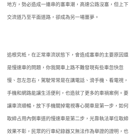
地方，勢必造成一連串的塞車潮，高速公路沒塞，但上下
交流道乃至平面道路，卻成為另一場噩夢。
追根究柢，在正常車流狀態下，會造成塞車的主要原因還
是慢速車的問題，你我開車上路不難發現有些車忽快忽
慢、忽左忽右，駕駛常常是在講電話、滑手機、看電視，
手機和網路能讓生活便利，也造就了更多的車禍案例。要
讓車流順暢，放下手機關掉電視專心開車是第一步，如何
取締占用內側車道的慢速車是第二步，光靠執法單位取締
效果不彰，民眾的行車紀錄器又無法作為舉證的證明，也