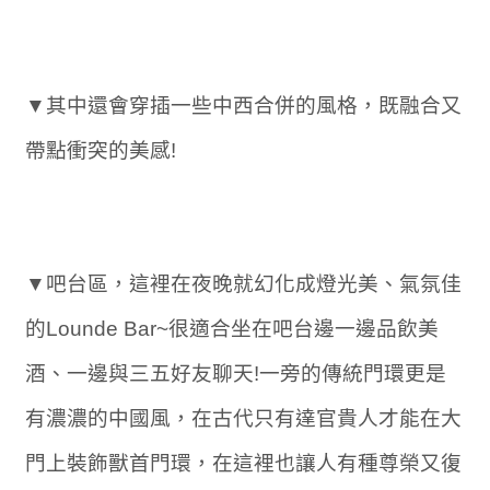
▼其中還會穿插一些中西合併的風格，既融合又
帶點衝突的美感!
▼吧台區，這裡在夜晚就幻化成燈光美、氣氛佳
的Lounde Bar~很適合坐在吧台邊一邊品飲美
酒、一邊與三五好友聊天!一旁的傳統門環更是
有濃濃的中國風，在古代只有達官貴人才能在大
門上裝飾獸首門環，在這裡也讓人有種尊榮又復