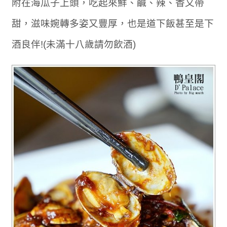
附在海瓜子上頭，吃起來鮮、鹹、辣、香又帶
甜，滋味婉轉多姿又豐厚，也是道下飯甚至是下
酒良伴!(未滿十八歲請勿飲酒)