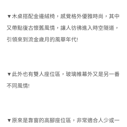
▼木桌搭配金邊絨椅，感覺格外優雅時尚，其中
又帶點復古懷舊風情，讓人彷彿進入時空隧道，
引領來到流金歲月的風華年代!
▼此外也有雙人座位區，玻璃帷幕外又是另一番
不同風情!
▼原來是靠窗的高腳座位區，非常適合人少或一