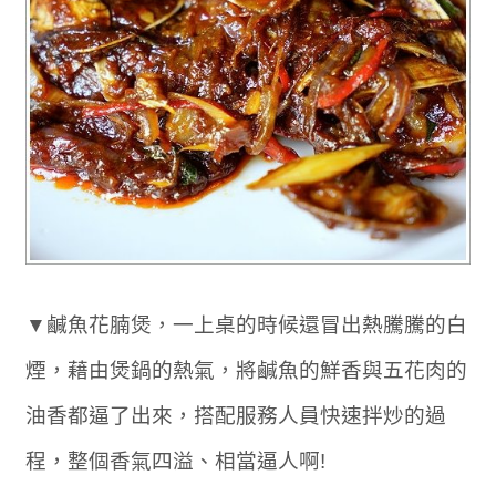
▼鹹魚花腩煲，一上桌的時候還冒出熱騰騰的白
煙，藉由煲鍋的熱氣，將鹹魚的鮮香與五花肉的
油香都逼了出來，搭配服務人員快速拌炒的過
程，整個香氣四溢、相當逼人啊!