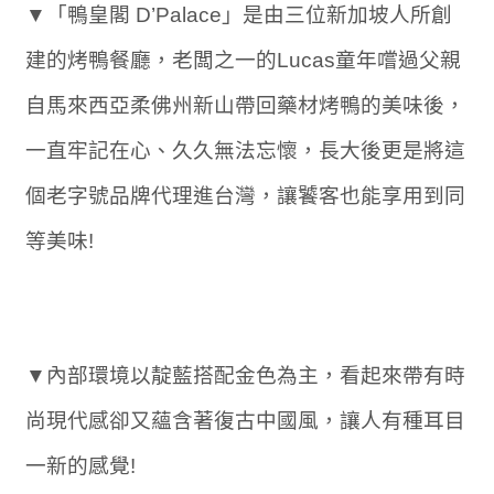
▼「鴨皇閣 D’Palace」是由三位新加坡人所創
建的烤鴨餐廳，老闆之一的Lucas童年嚐過父親
自馬來西亞柔佛州新山帶回藥材烤鴨的美味後，
一直牢記在心、久久無法忘懷，長大後更是將這
個老字號品牌代理進台灣，讓饕客也能享用到同
等美味!
▼內部環境以靛藍搭配金色為主，看起來帶有時
尚現代感卻又蘊含著復古中國風，讓人有種耳目
一新的感覺!