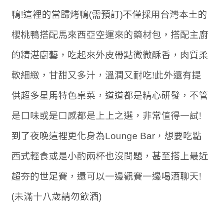
鴨!這裡的當歸烤鴨(需預訂)不僅採用台灣本土的
櫻桃鴨搭配馬來西亞空運來的藥材包，搭配主廚
的精湛廚藝，吃起來外皮帶點微微酥香，肉質柔
軟細緻，甘甜又多汁，溫潤又耐吃!此外還有提
供超多星馬特色桌菜，道道都是精心研發，不管
是口味或是口感都是上上之選，非常值得一試!
到了夜晚這裡更化身為Lounge Bar，想要吃點
西式輕食或是小酌兩杯也沒問題，甚至搭上最近
超夯的世足賽，還可以一邊觀賽一邊喝酒聊天!
(未滿十八歲請勿飲酒)