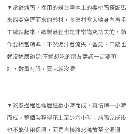
▼當歸烤鴨，採用的是台灣本土的櫻桃鴨搭配馬
來西亞空運而來的藥材，將藥材塞入鴨身內再手
工縫製起來，縫製過程也是非常講究功夫的，動
作要相當精準，不然湯汁會流失，香氣、口感也
就沒這麼飽足!不過想吃的朋友建議一定要預
訂，數量有限，賣完就沒囉!
▼熬煮過程也需歷經數小時而成，再慢烤一小時
而成，整個製程得花上至少六小時；烤鴨完成後
也不能使用保溫，而是直接將烤鴨放至室溫溫