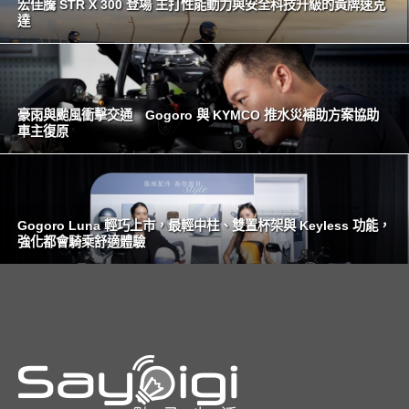
宏佳騰 STR X 300 登場 主打性能動力與安全科技升級的黃牌速克
達
豪雨與颱風衝擊交通 Gogoro 與 KYMCO 推水災補助方案協助
車主復原
Gogoro Luna 輕巧上市，最輕中柱、雙置杯架與 Keyless 功能，
強化都會騎乘舒適體驗