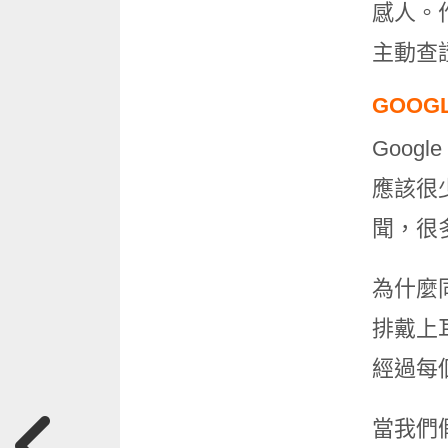
感人。
主動查
GOOG
Goo
應該很
聞，很
為什麼
排戴上
經過每
當我們