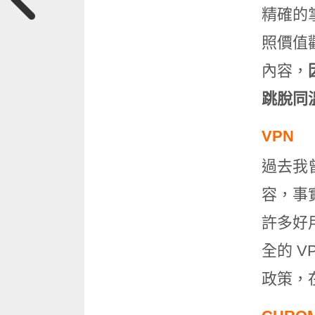
精確的
照價值
內容，
跳脫同
VPN
過去我
容，事
許多好用
全的 
政策，