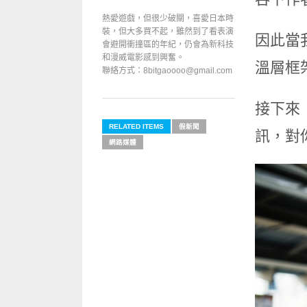
熱愛遊戲，但很少破關，喜愛日本時
裝，但大多買不起，雖然到了看表演
因此當
會避開衝撞區的年紀，仍會為新科技
和漫威電影感到興奮。
溫層框
聯絡方式：8bitgaoooo@gmail.com
接下來
RELATED ITEMS
假新聞
訊，對
網路媒體