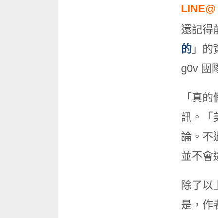
LINE
還記得
的
」的
g0v 
「真的
訊。「
論。不
並不會
除了以
是，作