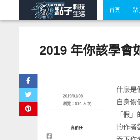
首頁
點
2019 年你該學
科技速報
什麼是
2019/01/08
自身價
瀏覽：914 人次
「假」
的作者
高伯任
吞下作