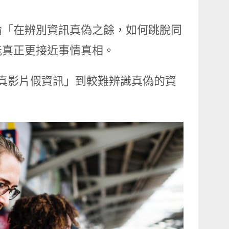
論「在辨別資訊真偽之餘，如何跳脫同
能真正更接近事情真相。
的「真影片假資訊」到較難辨識真偽的資