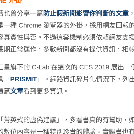
ME
外掛
活也曾分享一篇
防止假新聞影響你判斷的文章
，
是一種 Chrome 瀏覽器的外掛，採用網友回
容真實性與否。不過這套機制必須依賴網友支
長期正常運作，多數新聞都沒有提供資訊，相較之
星旗下的 C-Lab 在這次的 CES 2019 
具「
PRISMIT
」。網路資訊碎片化情況下，列
這篇
文章
看到更多資訊。
「菁英式的虛偽建議」，多看書真的有幫助，如果你
的數位內容是一種特別珍貴的體驗。實體書也