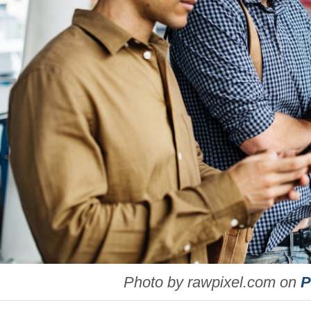
Photo by rawpixel.com on
P