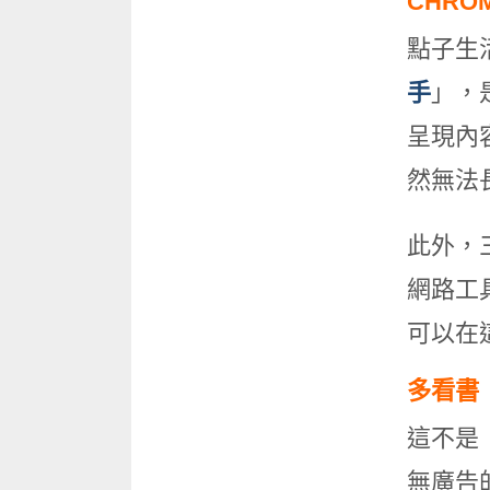
CHRO
點子生
手
」，
呈現內
然無法
此外，三
網路工
可以在
多看書
這不是
無廣告