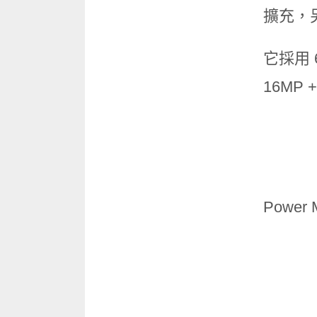
擴充，另
它採用 
16MP
Powe