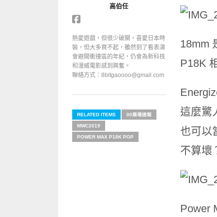
高伯任
熱愛遊戲，但很少破關，喜愛日本時
18mm 
裝，但大多買不起，雖然到了看表演
會避開衝撞區的年紀，仍會為新科技
P18
和漫威電影感到興奮。
聯絡方式：8bitgaoooo@gmail.com
Energ
這麼驚
RELATED ITEMS
00展場速報
MWC2019
也可以
POWER MAX P18K POP
不算壞
Powe