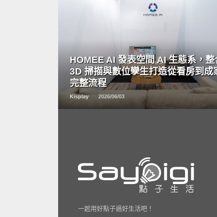
READ
MORE
HOMEE AI 發表空間 AI 生態系，
3D 掃描與數位孿生打造從看房到成
完整流程
Kisplay
2026/06/03
一起用好點子過好生活吧！