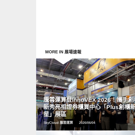
MORE IN 展場速報
READ
MORE
騰雲運算登InnoVEX 2026！攜手
新秀亮相證券櫃買中心「Plus創櫃
星」展區
SkyCloud 騰雲運算
2026/06/04