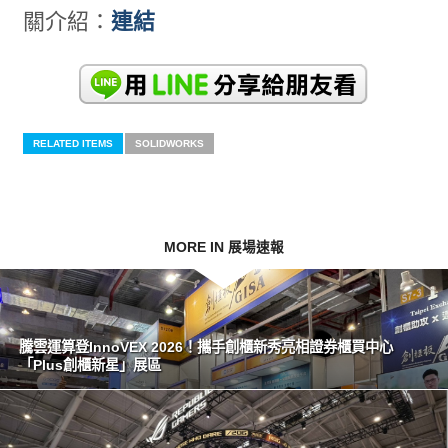
關介紹：
連結
RELATED ITEMS
SOLIDWORKS
MORE IN 展場速報
騰雲運算登InnoVEX 2026！攜手創櫃新秀亮相證券櫃買中心
「Plus創櫃新星」展區