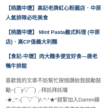
【桃園中壢】高記老牌紅心粉圓店．中原
人氣排隊必吃美食
【桃園中壢】 Mint Pasta義式料理 (中原
店)．高CP值義大利麵
【食記-中壢】肉大麵多便宜好食—唐老
鴨牛排館
喜歡我的文章不妨幫忙按個讚給我鼓勵鼓
勵~(￣y▽￣)╭拜託拜託囉
‧★,:*:‧(￣▽￣)/‧:*‧°★*趕緊加入Darren蘋