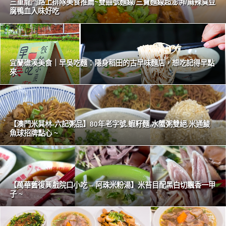
三重龍門路上排隊美食推薦~雙囍號麵線/三寶麵線超澎湃/麻辣臭豆
腐鴨血入味好吃
宜蘭礁溪美食｜早吳吃麵：隱身稻田的古早味麵店，想吃記得早點
來
【澳門米其林-六記粥品】80年老字號.蝦籽麵.水蟹粥雙絕.米通鯪
魚球招牌點心 ~
【萬華舊復興戲院口小吃 – 阿珠米粉湯】米苔目配黑白切飄香一甲
子 ~