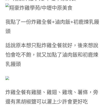
我點了一份炸雞全餐+滷肉飯+初鹿煉乳饅
頭
話說原本想只點炸雞全餐就好
，
後來想說
怕會吃不飽
，
就又加點了滷肉飯和初鹿煉
乳饅頭
炸雞全餐有雞腿
、
雞翅
、
雞塊
、
薯條
，
旁
邊有黑胡椒鹽可以灑上少許會更好吃