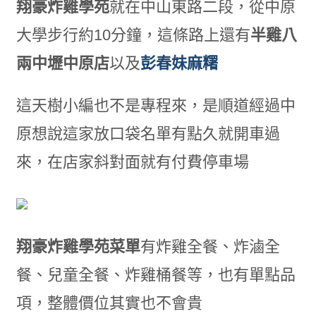
翔豪炸雞學苑
就在中山東路二段
，
從中原
大學步行約10分鐘
，
這條路上還有
半雞八
兩中壢中原店
以及
彭春妹麻糬
這天樹小編也不是專程來
，
是順道經過中
原想說這家放口袋名單有點久就開車過
來
，
在店家斜對面就有付費停車場
翔豪炸雞學苑菜單
有炸雞全餐
、
炸滷全
餐
、
兒童全餐
、
炸雞桶餐等
，也有單點品
項，
整體價位其實也不會貴