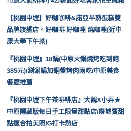
市超人氣排隊小吃/桃園好吃客家花生麻糬
【桃園中壢】好咖咖啡&諾亞半熟蛋糕雙
品牌旗艦店。好咖啡 好咖哩 燒咖哩(近中
原大學下午茶)
『桃園中壢』18鍋(中原火鍋燒烤吃到飽
385元)/涮涮鍋加銅盤烤肉兩吃/中原美食
餐廳推薦
『桃園中壢下午茶啡啡店』大觀X小弄★
中原隱藏版每日手工限量甜點店/廢墟賣甜
點適合拍美照IG打卡熱店