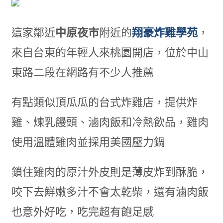
這家鄰近
中原夜市
附近的
翔豪炸雞學苑
，
來自台東的年輕人來桃園開店，位於中山
東路二段在網路有不少人推薦
有點類似頂瓜瓜的台式炸雞店
，
提供炸
雞
、
煉乳饅頭、滷肉飯和冷熱飲品
，
雞肉
使用溫體雞肉
並
採用美國壓力鍋
鎖住雞肉的原汁外皮則是薄皮炸到酥脆
，
咬下去鮮嫩多汁不會太乾柴
，
還有滷肉飯
也意外好吃
，
吃完超有飽足感