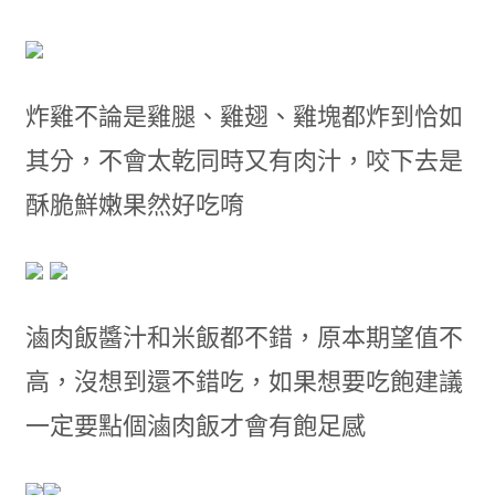
炸雞不論是雞腿
、
雞翅
、
雞塊都炸到恰如
其分
，
不會太乾同時又有肉汁
，
咬下去是
酥脆鮮嫩果然好吃唷
滷肉飯醬汁和米飯都不錯
，
原本期望值不
高
，
沒想到還不錯吃
，
如果想要吃飽建議
一定要點個滷肉飯才會有飽足感