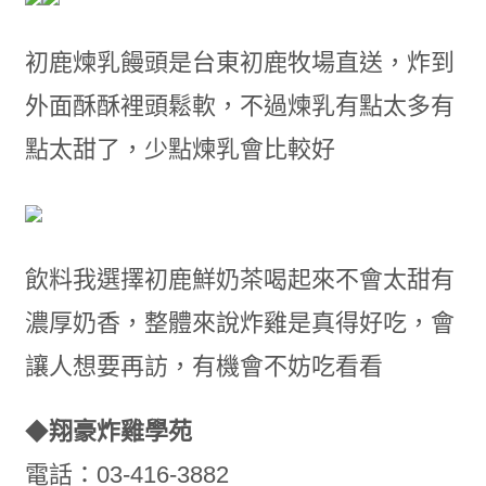
初鹿煉乳饅頭是台東初鹿牧場直送
，
炸到
外面酥酥裡頭鬆軟
，
不過煉乳有點太多
有
點太甜了，少點煉乳會比較好
飲料我選擇初鹿鮮奶茶喝起來不會太甜有
濃厚奶香
，
整體來說炸雞是真得好吃
，
會
讓人想要再訪
，
有機會不妨吃看看
◆
翔豪炸雞學苑
電話：03-416-3882