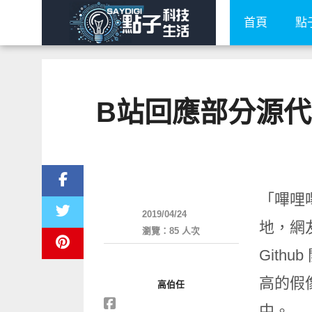
首頁
點
B站回應部分源
軟體遊戲
「嗶哩
2019/04/24
地，網友
瀏覽：85 人次
Git
高的假
高伯任
中。