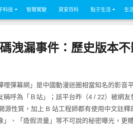
子科技
智慧駕駛
資安百科
點子生活
生
代碼洩漏事件：歷史版本不
嗶哩彈幕網」是中國動漫迷圈相當知名的影音
稱呼為「Ｂ站」；該平台昨（4 / 22）被網友發
hub 開源性質，加上 B 站工程師都有使用中文
像」、「造假流量」等不可說的秘密曝光，更