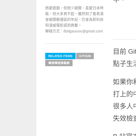
熱愛遊戲，但很少破關，喜愛日本時
裝，但大多買不起，雖然到了看表演
會避開衝撞區的年紀，仍會為新科技
和漫威電影感到興奮。
聯絡方式：8bitgaoooo@gmail.com
目前 G
RELATED ITEMS
GITHUB
點子生
嗶哩嗶哩彈幕網
如果你和
打上的
很多人
失效檢