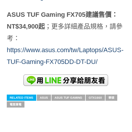
ASUS TUF Gaming FX705建議售價：
NT$34,900起
；更多詳細產品規格，請參
考：
https://www.asus.com/tw/Laptops/ASUS-
TUF-Gaming-FX705DD-DT-DU/
RELATED ITEMS
ASUS
ASUS TUF GAMING
GTX1660
華碩
電競筆電