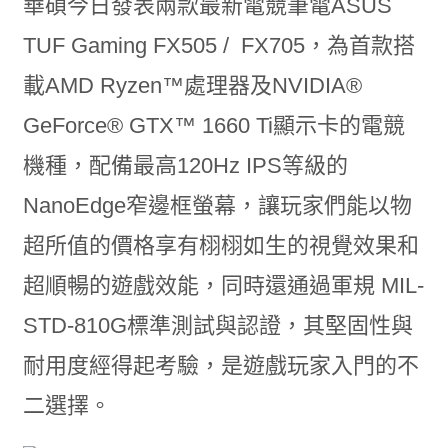
華碩今日發表兩款最新電競筆電ASUS
TUF Gaming FX505 / FX705，為首款搭
載AMD Ryzen™處理器及NVIDIA
®
GeForce
®
GTX™ 1660
Ti顯示卡的電競
機種，配備最高120Hz IPS等級的
NanoEdge窄邊框螢幕，讓玩家們能以物
超所值的價格享有栩栩如生的視覺效果和
超順暢的遊戲效能，同時還通過軍規 MIL-
STD-810G標準測試與認證，其堅固性與
耐用度經得起考驗，是遊戲玩家入門的不
二選擇。