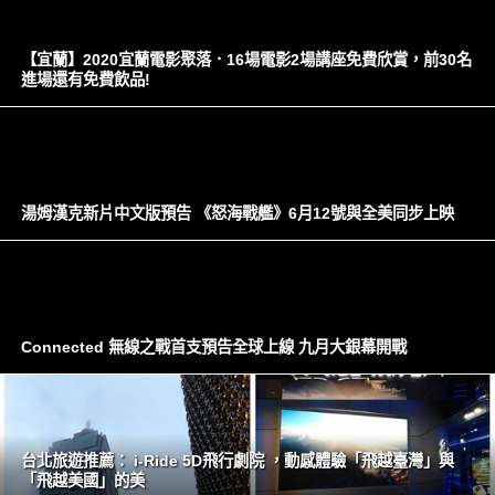
【宜蘭】2020宜蘭電影聚落．16場電影2場講座免費欣賞，前30名
進場還有免費飲品!
湯姆漢克新片中文版預告 《怒海戰艦》6月12號與全美同步上映
Connected 無線之戰首支預告全球上線 九月大銀幕開戰
台北旅遊推薦： i-Ride 5D飛行劇院 ，‎動感體驗「飛越臺灣」與
「飛越美國」的美