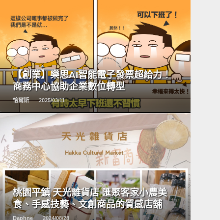
READ
MORE
【創業】樂思AI智能電子發票超給力！
商務中心協助企業數位轉型
恰爾斯
2025/03/11
READ
MORE
桃園平鎮 天光雜貨店 匯聚客家小農美
食、手感技藝、文創商品的質感店舖
Daphne
2024/08/28