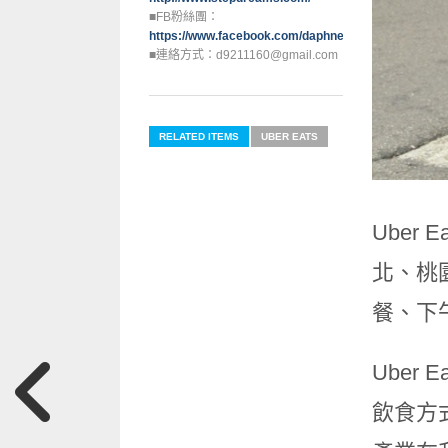
■FB粉絲團：
https://www.facebook.com/daphne0129
■連絡方式：d9211160@gmail.com
RELATED ITEMS
UBER EATS
Ube
北、桃
餐、下
Uber
飲食方