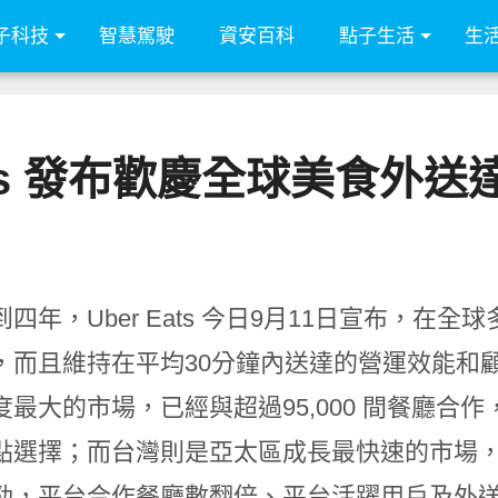
子科技
智慧駕駛
資安百科
點子生活
生
Eats 發布歡慶全球美食外送
四年，Uber Eats 今日9月11日宣布，在全
而且維持在平均30分鐘內送達的營運效能和顧客經
度最大的市場，已經與超過95,000 間餐廳合作
點選擇；而台灣則是亞太區成長最快速的市場，過去一
勁，平台合作餐廳數翻倍、平台活躍用戶及外送