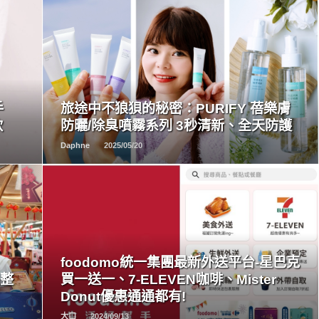
READ
MORE
手
旅途中不狼狽的秘密：PURIFY 蓓樂膚
款
防曬/除臭噴霧系列 3秒清新、全天防護
Daphne
2025/05/20
READ
MORE
foodomo統一集團最新外送平台-星巴克
訊整
買一送一、7-ELEVEN咖啡、Mister
Donut優惠通通都有!
大口
2024/09/13