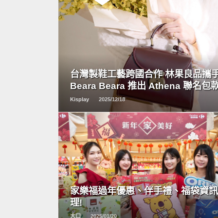
READ
MORE
台灣製鞋工藝跨國合作 林果良品攜
Beara Beara 推出 Athena 聯名包
Kisplay
2025/12/18
READ
MORE
家樂福過年優惠、伴手禮、福袋資
理!
大口
2025/01/20