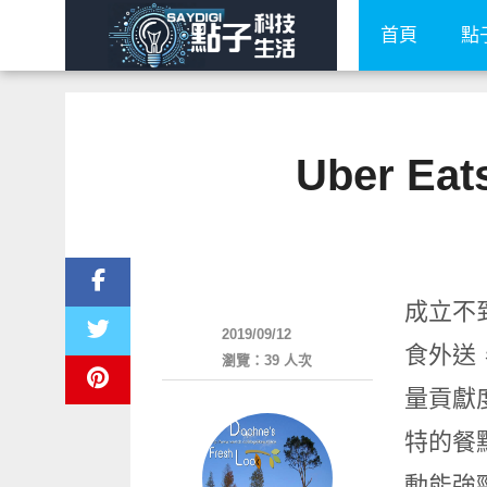
首頁
點
Uber 
消費情報
成立不到
2019/09/12
食外送，
瀏覽：39 人次
量貢獻
特的餐
動能強