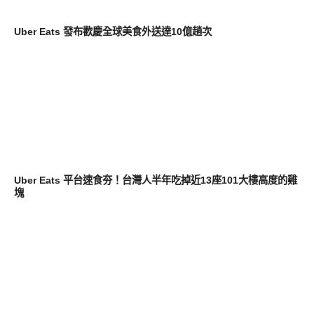
消費情報
Uber Eats 發布歡慶全球美食外送達10億趟次
軟體遊戲
Uber Eats 平台速食夯！台灣人半年吃掉近13座101大樓高度的雞
塊
軟體遊戲