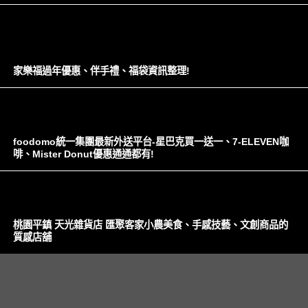
家樂福過年優惠、伴手禮、福袋資訊整理!
foodomo統一集團最新外送平台-星巴克買一送一、7-ELEVEN咖
啡、Mister Donut優惠通通都有!
桃園平鎮 天光雜貨店 匯聚客家小農美食、手感技藝、文創商品的
質感店舖