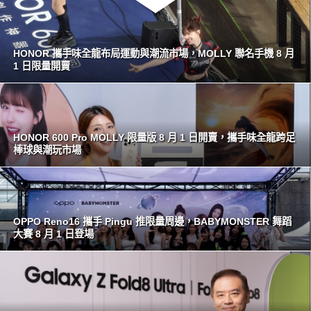
HONOR 攜手味全龍布局運動與潮流市場，MOLLY 聯名手機 8 月
1 日限量開賣
HONOR 600 Pro MOLLY 限量版 8 月 1 日開賣，攜手味全龍跨足
棒球與潮玩市場
OPPO Reno16 攜手 Pingu 推限量周邊，BABYMONSTER 舞蹈
大賽 8 月 1 日登場