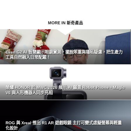
MORE IN 新奇產品
Even G2 AI 智慧顯示眼鏡實測，擺脫笨重與隱私疑慮，把生產力
工具自然融入日常配戴！
榮耀 HONOR 於 MWC 2026 展示 AI 願景 Robot Phone、Magic
V6 與人形機器人同步亮相
ROG 與 Xreal 推出 R1 AR 遊戲眼鏡 主打可變式虛擬螢幕與輕量
化設計