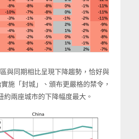
地區與同期相比呈現下降趨勢，恰好與
始實施「封城」、頒布更嚴格的禁令，
山、紐約兩座城市的下降幅度最大。