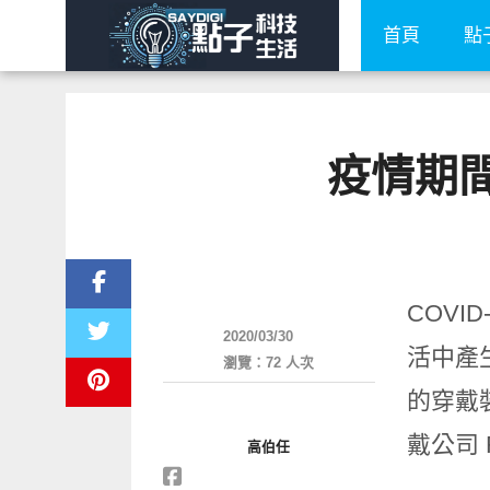
首頁
點
疫情期間
新奇產品
COV
2020/03/30
活中產
瀏覽：72 人次
的穿戴
戴公司 
高伯任