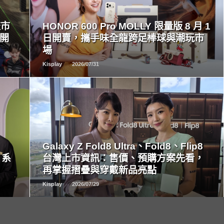
READ
MORE
流市
HONOR 600 Pro MOLLY 限量版 8 月 1
量開
日開賣，攜手味全龍跨足棒球與潮玩市
場
Kisplay
2026/07/31
READ
MORE
Galaxy Z Fold8 Ultra、Fold8、Flip8
 系
台灣上市資訊：售價、預購方案先看，
再掌握摺疊與穿戴新品亮點
Kisplay
2026/07/29