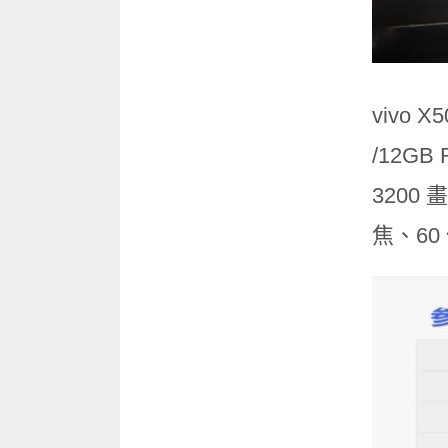
vivo 
/12G
3200
焦、60