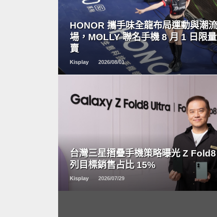
READ
MORE
HONOR 攜手味全龍布局運動與潮
場，MOLLY 聯名手機 8 月 1 日限
賣
Kisplay
2026/08/01
READ
MORE
台灣三星摺疊手機策略曝光 Z Fold8
列目標銷售占比 15%
Kisplay
2026/07/29