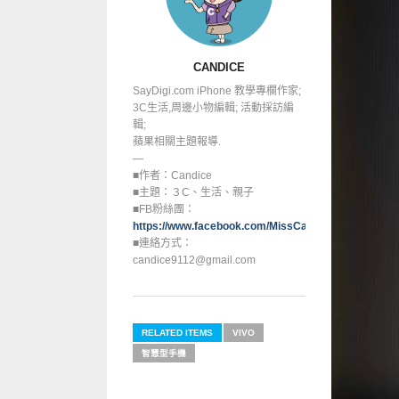
CANDICE
SayDigi.com iPhone 教學專欄作家;
3C生活,周邊小物編輯; 活動採訪編
輯;
蘋果相關主題報導.
—
■作者：Candice
■主題：３C、生活、親子
■FB粉絲團：
https://www.facebook.com/MissCandice112
■連絡方式：
candice9112@gmail.com
RELATED ITEMS
VIVO
智慧型手機