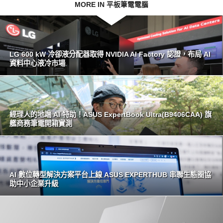
MORE IN 平板筆電電腦
LG 600 kW 冷卻液分配器取得 NVIDIA AI Factory 認證，布局 AI
資料中心液冷市場
經理人的地端 AI 特助！ASUS ExpertBook Ultra(B9406CAA) 旗
艦商務筆電開箱實測
AI 數位轉型解決方案平台上線 ASUS EXPERTHUB 串聯生態圈協
助中小企業升級