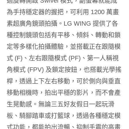
過旋轉開啟 Swivel 模式，副螢幕就能成
為手持穩定器的握把，可利用 1200 萬畫
素超廣角鏡頭拍攝。LG WING 提供了各
種控制鏡頭包括有平移、傾斜、轉動和鎖
定等多樣化拍攝體驗，並搭載正在跟隨模
式 (F)、左右跟隨模式 (PF)、第一人稱視
角模式 (FPV) 及鎖定按鈕，也搭載光學搖
桿，透過上下左右移動，可於側向與垂直
移動相機時，拍出平穩的影片，而不會產
生晃動感。無論三五好友假日一起玩滑
板、騎腳踏車或打籃球，透過各種穩定模
式功能，都能拍出流暢、抑制手震的高畫