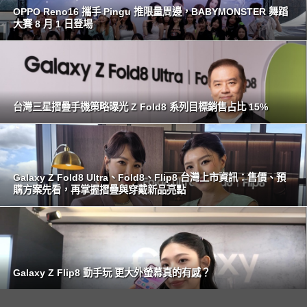
OPPO Reno16 攜手 Pingu 推限量周邊，BABYMONSTER 舞蹈
大賽 8 月 1 日登場
台灣三星摺疊手機策略曝光 Z Fold8 系列目標銷售占比 15%
Galaxy Z Fold8 Ultra、Fold8、Flip8 台灣上市資訊：售價、預
購方案先看，再掌握摺疊與穿戴新品亮點
Galaxy Z Flip8 動手玩 更大外螢幕真的有感？