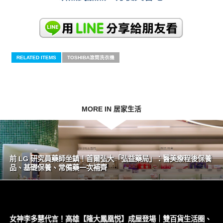
RELATED ITEMS
TOSHIBA滾筒洗衣機
MORE IN 居家生活
前 LG 研究員藥師坐鎮！首爾弘大「弘益藥局」：醫美療程後保養
品、基礎保養、常備藥一次補齊
女神李多慧代言！高雄【隆大鳳凰悦】成屋登場｜雙百貨生活圈、