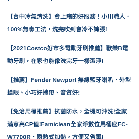
【台中冷氣清洗】會上癮的好服務！小川職人．
100%無毒工法，洗完吹到會冷不誇張!
【2021Costco好市多電動牙刷推薦】歐樂B電
動牙刷，在家也能像洗完牙一樣潔淨!
【推薦】Fender Newport 無線藍牙喇叭．外型
搶眼、小巧好攜帶、音質好!
【免治馬桶推薦】抗菌防水，全機可沖洗!全家
滿意高CP值!Famiclean全家淨數位馬桶座FC-
W7700R．瞬熱式加熱，方便又省電!