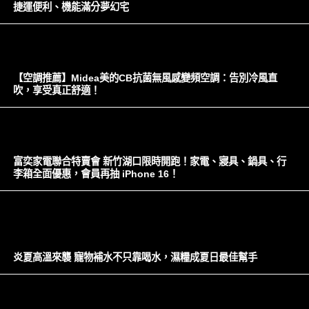
捷運便利、機能滿分夢幻宅
【空調推薦】Midea美的CB抗菌無風感變頻空調：告別冷風直
吹，享受真正舒適！
富奕家電聯合特賣會 新竹湖口限時開跑！家電、寢具、鍋具、行
李箱全面優惠，會員再抽 iPhone 16！
炎夏高溫來襲 寵物補水不只靠喝水，濕糧成夏日最佳幫手