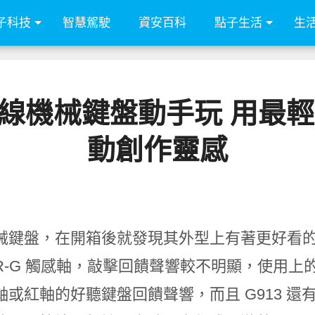
子科技
智慧駕駛
資安百科
點子生活
生
913 無線機械鍵盤動手玩 
動創作靈感
械鍵盤，在開箱後就發現其外型上有著更好看的設
ER-G 觸感軸，敲擊回饋聲響較不明顯，使用上的
軸或紅軸的好聽鍵盤回饋聲響，而且 G913 