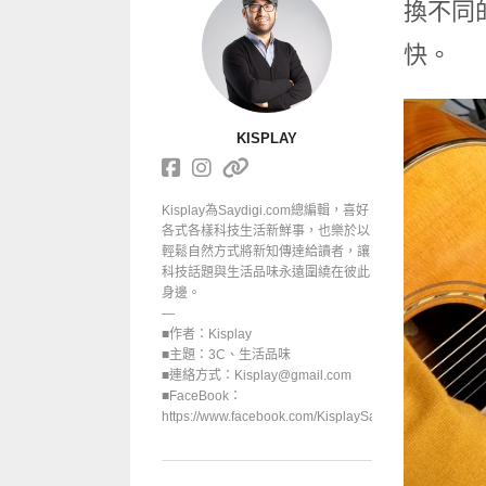
換不同
快。
KISPLAY
Kisplay為Saydigi.com總編輯，喜好
各式各樣科技生活新鮮事，也樂於以
輕鬆自然方式將新知傳達給讀者，讓
科技話題與生活品味永遠圍繞在彼此
身邊。
—
■作者：Kisplay
■主題：3C、生活品味
■連絡方式：Kisplay@gmail.com
■FaceBook：
https://www.facebook.com/KisplaySayGoodbuy/