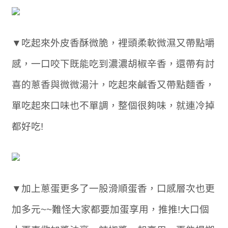
▼吃起來外皮香酥微脆，裡頭柔軟微濕又帶點嚼
感，一口咬下既能吃到濃濃胡椒辛香，還帶有討
喜的蔥香與微微湯汁，吃起來鹹香又帶點麵香，
單吃起來口味也不單調，整個很夠味，就連冷掉
都好吃!
▼加上蔥蛋更多了一股滑順蛋香，口感層次也更
加多元~~難怪大家都要加蛋享用，推推!大口個