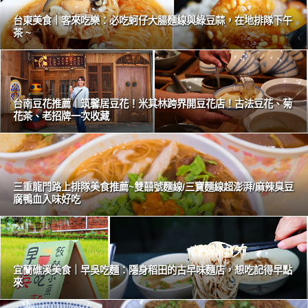
台東美食｜客來吃樂：必吃蚵仔大腸麵線與綠豆蒜，在地排隊下午
茶 ~
台南豆花推薦｜筑馨居豆花！米其林跨界開豆花店！古法豆花、菊
花茶、老招牌一次收藏
三重龍門路上排隊美食推薦~雙囍號麵線/三寶麵線超澎湃/麻辣臭豆
腐鴨血入味好吃
宜蘭礁溪美食｜早吳吃麵：隱身稻田的古早味麵店，想吃記得早點
來