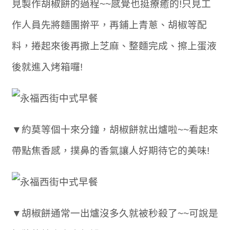
見製作胡椒餅的過程~~感覺也挺療癒的!只見工
作人員先將麵團擀平，再鋪上青蔥、胡椒等配
料，捲起來後再撒上芝麻、整麵完成、擦上蛋液
後就進入烤箱囉!
▼約莫等個十來分鐘，胡椒餅就出爐啦~~看起來
帶點焦香感，撲鼻的香氣讓人好期待它的美味!
▼胡椒餅通常一出爐沒多久就被秒殺了~~可說是