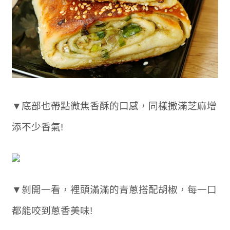
▼底部也帶點微焦香酥的口感，同樣撒滿芝麻增
添不少香氣!
▼剝開一看，裡頭滿滿的青蔥搭配胡椒，每一口
都能咬到蔥香美味!