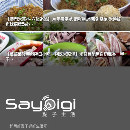
【澳門米其林-六記粥品】80年老字號.蝦籽麵.水蟹粥雙絕.米通鯪
魚球招牌點心 ~
【萬華舊復興戲院口小吃 – 阿珠米粉湯】米苔目配黑白切飄香一甲
子 ~
一起用好點子過好生活吧！