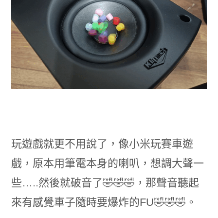
玩遊戲就更不用說了，像小米玩賽車遊
戲，原本用筆電本身的喇叭，想調大聲一
些…..然後就破音了🤣🤣🤣，那聲音聽起
來有感覺車子隨時要爆炸的FU🤣🤣🤣。