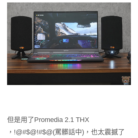
但是用了Promedia 2.1 THX
，!@#$@!#$@(罵髒話中)，也太震撼了