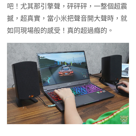
吧！尤其那引擎聲，砰砰砰，一整個超震
撼，超真實，當小米把聲音開大聲時，就
如同現場般的感受！真的超過癮的。