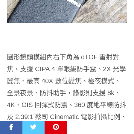
圓形鏡頭模組內右下角為 dTOF 雷射對
焦，支援 CIPA 4 單眼級防手震、2X 光學
變焦、最高 40X 數位變焦、極夜模式、
全景夜景、防抖助手，錄影則支援 8k、
4K、OIS 回彈式防震、360 度地平線防抖
及 2.39:1 蔡司 Cinematic 電影拍攝比例、
MovieLUTs 電影調色、提詞機、動態追焦