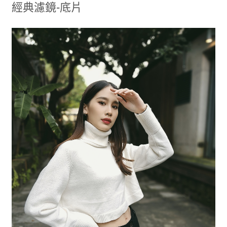
經典濾鏡-底片