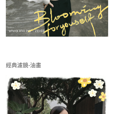
經典濾鏡-油畫