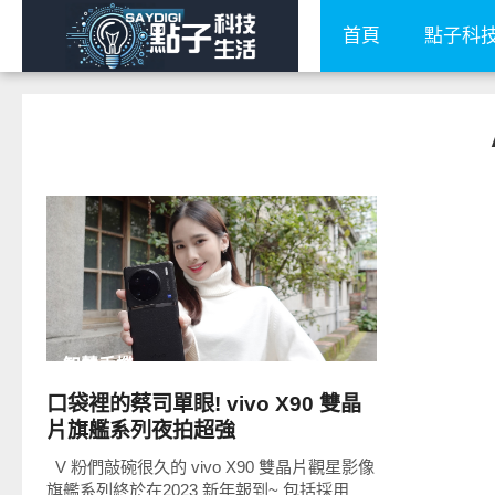
首頁
點子科
READ
MORE
智慧手機
口袋裡的蔡司單眼! vivo X90 雙晶
片旗艦系列夜拍超強
V 粉們敲碗很久的 vivo X90 雙晶片觀星影像
旗艦系列終於在2023 新年報到~ 包括採用