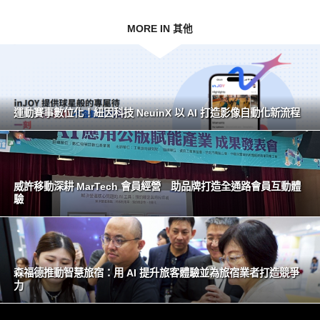
MORE IN 其他
運動賽事數位化！紐因科技 NeuinX 以 AI 打造影像自動化新流程
威許移動深耕 MarTech 會員經營 助品牌打造全通路會員互動體
驗
森福德推動智慧旅宿：用 AI 提升旅客體驗並為旅宿業者打造競爭
力